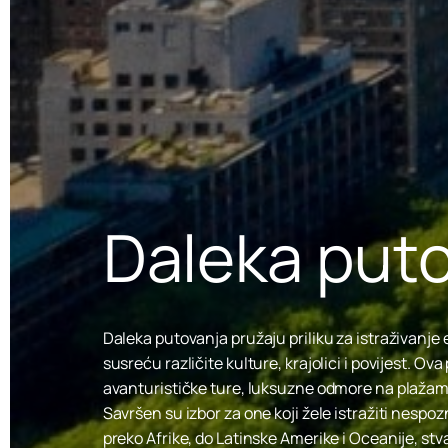
Daleka put
Daleka putovanja pružaju priliku za istraživanje 
susreću različite kulture, krajolici i povijest. O
avanturističke ture, luksuzne odmore na plažama
Savršen su izbor za one koji žele istražiti nespozn
preko Afrike, do Latinske Amerike i Oceanije, st