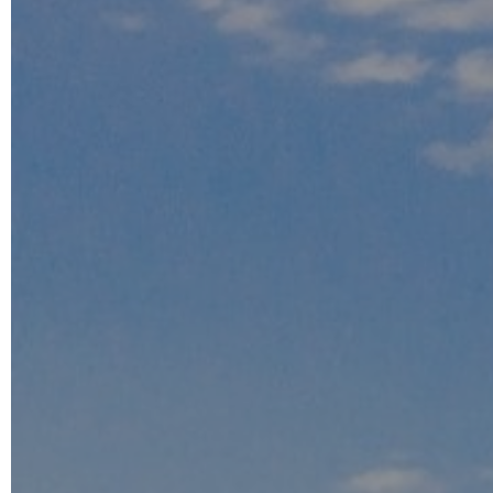
Toskana, Firenca i Cinque Te
od
270
,00 €
Jednim klikom do popularnih destinacija