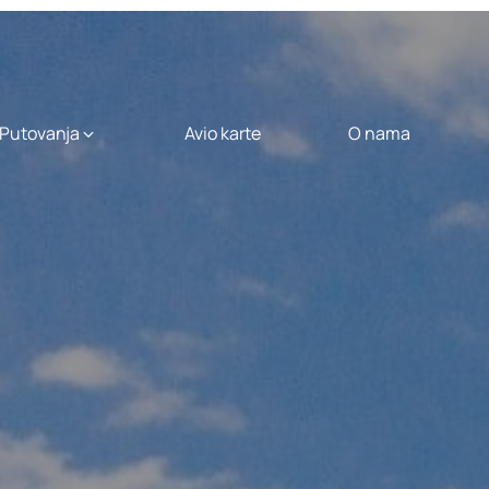
Putovanja
Avio karte
O nama
City Break
uhvatite predah
tura
München
City
Break
od
399
,00 €