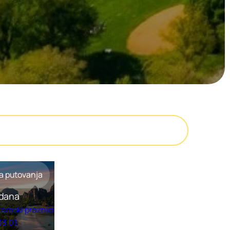
a putovanja
 dana
 zimski praznici
03.01.