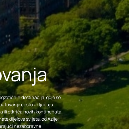
ovanja
egzotičnih destinacija, gdje se
va putovanja često uključuju
 ili otkrića novih kontinenata.
ate dijelove svijeta, od Azije,
varajući nezaboravne