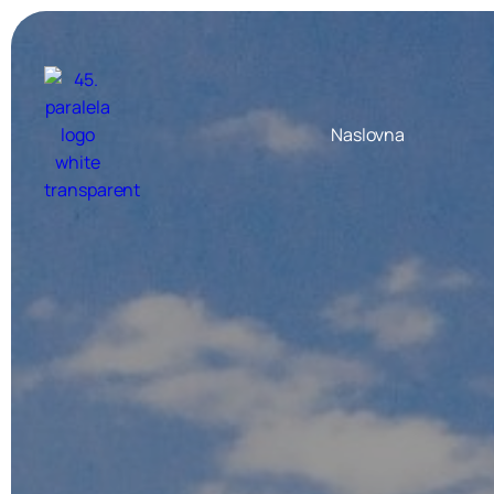
Naslovna
Europska putovanja
izdvajamo za vas
Amsterdam i mala nizozemska 
od
680
,00 €
Baskija i Madrid
od
1499
,00 €