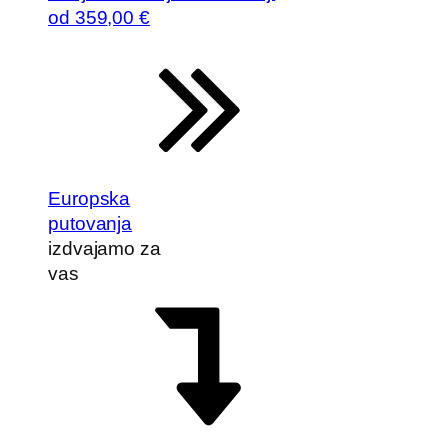
od
359
,00 €
Europska
putovanja
izdvajamo za
vas