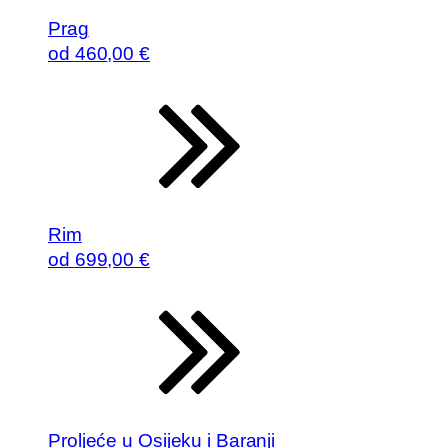
Prag
od
460
,00 €
Rim
od
699
,00 €
Proljeće u Osijeku i Baranji