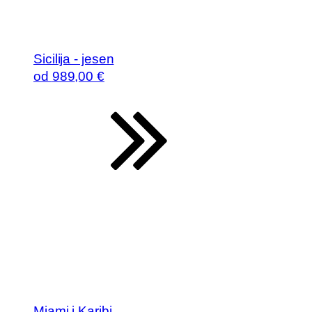
Sicilija - jesen
od
989
,00 €
Miami i Karibi