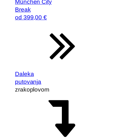
München City
Break
od
399
,00 €
Daleka
putovanja
zrakoplovom