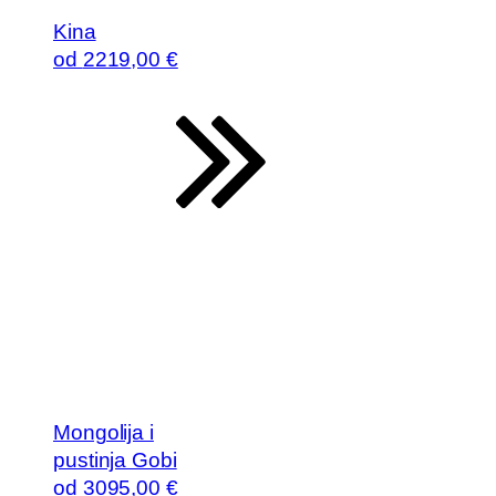
Kina
od
2219
,00 €
Mongolija i
pustinja Gobi
od
3095
,00 €