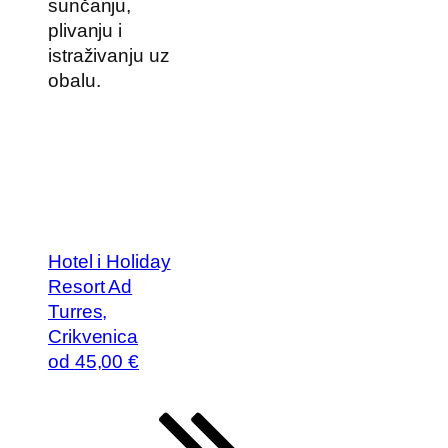
sunčanju,
plivanju i
istraživanju uz
obalu.
Hotel i Holiday
Resort Ad
Turres,
Crikvenica
od
45
,00 €