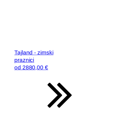
Tajland - zimski
praznici
od
2880
,00 €