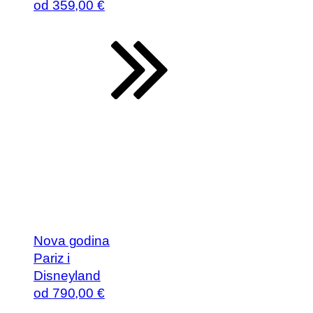
od
359
,00 €
Nova godina
Pariz i
Disneyland
od
790
,00 €