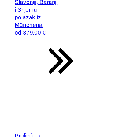
Slavoniji, Baranji
i Srijemu -
polazak iz
Münchena
od
379
,00 €
Proljeće u