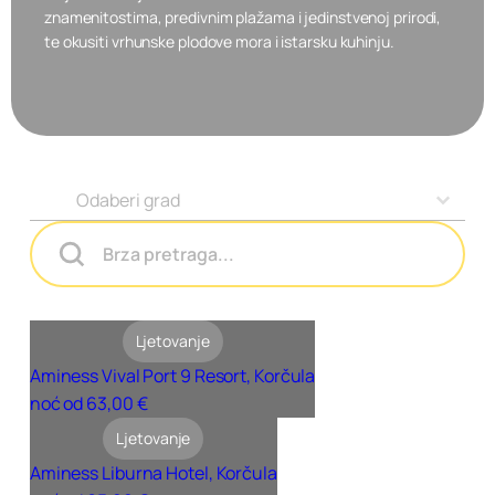
znamenitostima, predivnim plažama i jedinstvenoj prirodi,
te okusiti vrhunske plodove mora i istarsku kuhinju.
Grad u Hrvatskoj
Select content
Pretraga Opća
Search content
Ljetovanje
Aminess Vival Port 9 Resort, Korčula
noć od 63,00 €
Ljetovanje
Aminess Liburna Hotel, Korčula