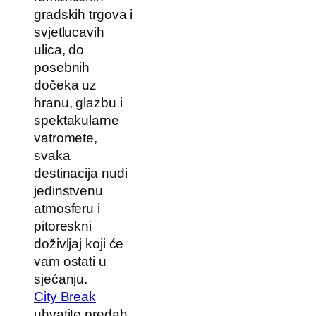
gradskih trgova i
svjetlucavih
ulica, do
posebnih
dočeka uz
hranu, glazbu i
spektakularne
vatromete,
svaka
destinacija nudi
jedinstvenu
atmosferu i
pitoreskni
doživljaj koji će
vam ostati u
sjećanju.
City Break
uhvatite predah