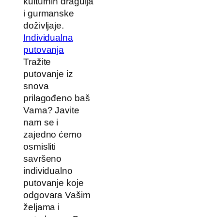
kulturnih dragulja
i gurmanske
doživljaje.
Individualna
putovanja
Tražite
putovanje iz
snova
prilagođeno baš
Vama? Javite
nam se i
zajedno ćemo
osmisliti
savršeno
individualno
putovanje koje
odgovara Vašim
željama i