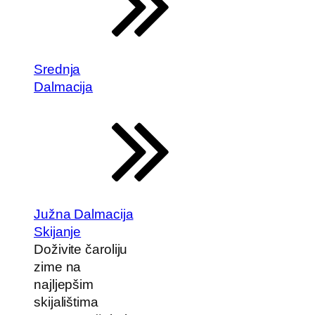
Srednja
Dalmacija
Južna Dalmacija
Skijanje
Doživite čaroliju
zime na
najljepšim
skijalištima