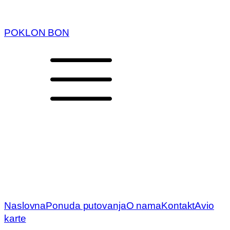
POKLON BON
Naslovna
Ponuda putovanja
O nama
Kontakt
Avio
karte