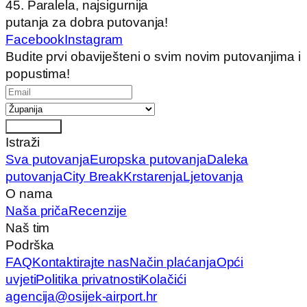
45. Paralela, najsigurnija
putanja za dobra putovanja!
Facebook
Instagram
Budite prvi obaviješteni o svim novim putovanjima i
popustima!
Pretplati se
Istraži
Sva putovanja
Europska putovanja
Daleka
putovanja
City Break
Krstarenja
Ljetovanja
O nama
Naša priča
Recenzije
Naš tim
Podrška
FAQ
Kontaktirajte nas
Način plaćanja
Opći
uvjeti
Politika privatnosti
Kolačići
agencija@osijek-airport.hr