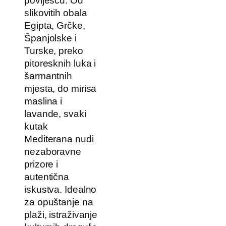
poviješću. Od
slikovitih obala
Egipta, Grčke,
Španjolske i
Turske, preko
pitoresknih luka i
šarmantnih
mjesta, do mirisa
maslina i
lavande, svaki
kutak
Mediterana nudi
nezaboravne
prizore i
autentična
iskustva. Idealno
za opuštanje na
plaži, istraživanje