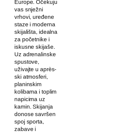
Europe. Očekuju
vas snježni
vrhovi, uređene
staze i moderna
skijališta, idealna
za početnike i
iskusne skijaše.
Uz adrenalinske
spustove,
uživajte u après-
ski atmosferi,
planinskim
kolibama i toplim
napicima uz
kamin. Skijanja
donose savršen
spoj sporta,
zabave i