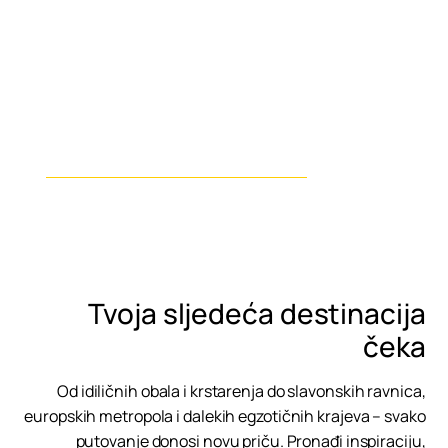
Krstarenja
Tvoja sljedeća destinacija
čeka
Od idiličnih obala i krstarenja do slavonskih ravnica,
europskih metropola i dalekih egzotičnih krajeva – svako
putovanje donosi novu priču. Pronađi inspiraciju,