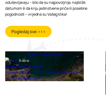
oduševljavaju – bilo da su najpovoljnija, najbliže
datumom ili da kriju jedinstvene priče ili posebne
pogodnosti – vrijedna su Vašeg klika!
Pogledaj sve >>>
Istaknuto putovanje
8 dana
Biseri južne Dalmacije
Polasci: 08.08. | 15.08. | 22.08. | 29.08. | + još 4...
od 950,00 € po osobi