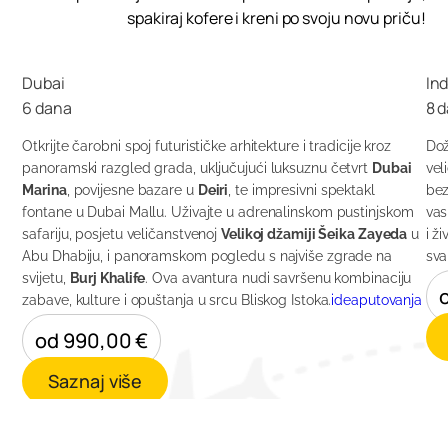
spakiraj kofere i kreni po svoju novu priču!
Dubai
Ind
6 dana
8 
Otkrijte čarobni spoj futurističke arhitekture i tradicije kroz
Dož
panoramski razgled grada, uključujući luksuznu četvrt
Dubai
vel
Marina
, povijesne bazare u
Deiri
, te impresivni spektakl
bez
fontane u Dubai Mallu. Uživajte u adrenalinskom pustinjskom
vas
safariju, posjetu veličanstvenoj
Velikoj džamiji Šeika Zayeda
u
i ž
Abu Dhabiju, i panoramskom pogledu s najviše zgrade na
sva
svijetu,
Burj Khalife
. Ova avantura nudi savršenu kombinaciju
zabave, kulture i opuštanja u srcu Bliskog Istoka.
ideaputovanja
od 990,00 €
Saznaj više