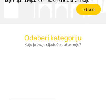
koje traju zauvijek. Krenimo zajedno otkrivati svijet!
Istraži
Odaberi kategoriju
Koje je tvoje sljedeće putovanje?
Slavonija i Baranja