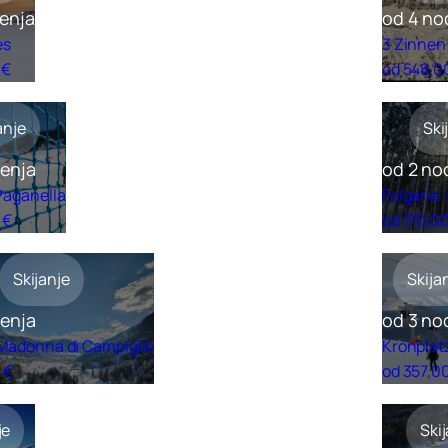
enja
od 4 no
es
3 Zinnen
 €
od 548,0
anje
Ski
ćenja
od 2 no
Paganella
Folgaria 
 €
od 170,0
Skijanje
Skija
ćenja
od 3 no
 Madonna di Campiglio
Kronplat
 €
od 357,0
je
Ski