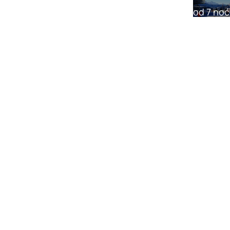
od 7 noć
Val di Fas
od 833,00
od 3 no
Passo Ton
od 294,00
Skijan
od 7 noć
Val Garde
od 805,00