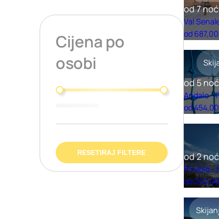
od 7 noć
Val Senal
od 687,00
Cijena po
osobi
Skij
od 5 no
Cijena po osobi
Andalo – 
od 454,00
RESETIRAJ FILTERE
od 2 no
Pinzolo –
od 250,00
Skijan