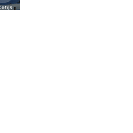
ćenja
d’Ampezzo
0 €
janje
ćenja
 – Folgarida
0 €