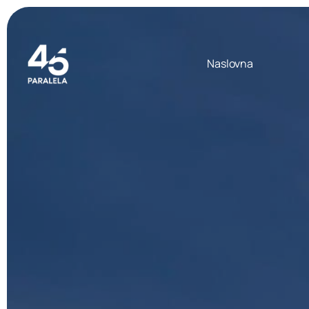
Naslovna
Europska putovanja
izdvajamo za vas
Island
od
1299
,00 €
Napulj, Capri i obala Amalfi
od
750
,00 €