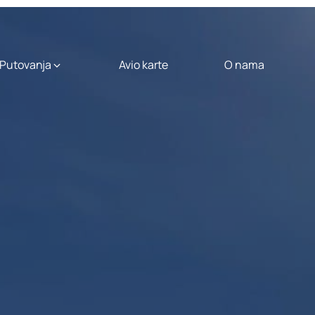
Putovanja
Avio karte
O nama
City Break
uhvatite predah
München
City
Break
od
399
,00 €