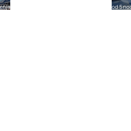
enja
od 5 no
sa
Cortina 
 €
od 475,0
Skijanje
Ski
ćenja
od 7 no
ale – Ponte di Legno
Marilleva
 €
od 592,0
je
enja
na
 €