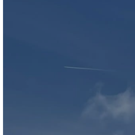
Švicarska željeznicom
od
840
,00 €
Jednim klikom do popularnih destinacija