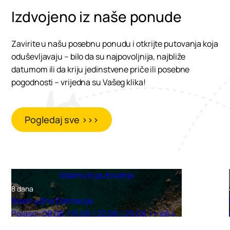
Izdvojeno iz naše ponude
Zavirite u našu posebnu ponudu i otkrijte putovanja koja
oduševljavaju – bilo da su najpovoljnija, najbliže
datumom ili da kriju jedinstvene priče ili posebne
pogodnosti – vrijedna su Vašeg klika!
Pogledaj sve >>>
Istaknuto putovanje
8 dana
Biseri južne Dalmacije
Polasci: 08.08. | 15.08. | 22.08. | 29.08. | + još 4...
od 950,00 € po osobi