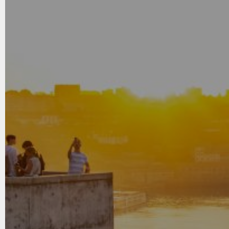
Prijestolnice Skandinavije
od
1785
,00 €
Jednim klikom do popularnih destinacija