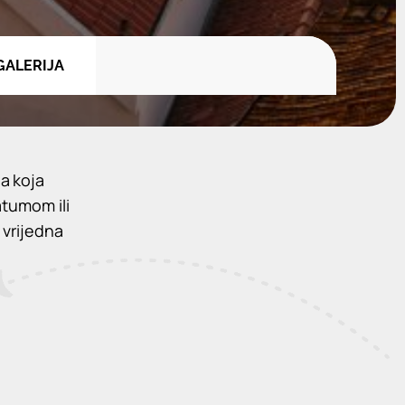
GALERIJA
a koja
atumom ili
 vrijedna