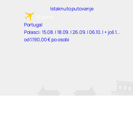
Istaknuto putovanje
6 dana
Portugal
Polasci: 15.08. | 18.09. | 26.09. | 06.10. | + još 1...
od 1.190,00 € po osobi