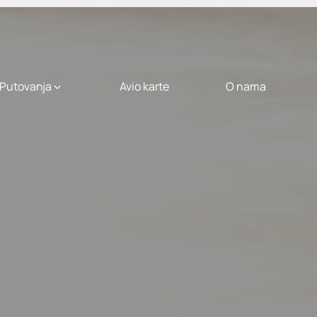
Putovanja
Avio karte
O nama
City Break
uhvatite predah
München
City
Break
od
399
,00 €
rre