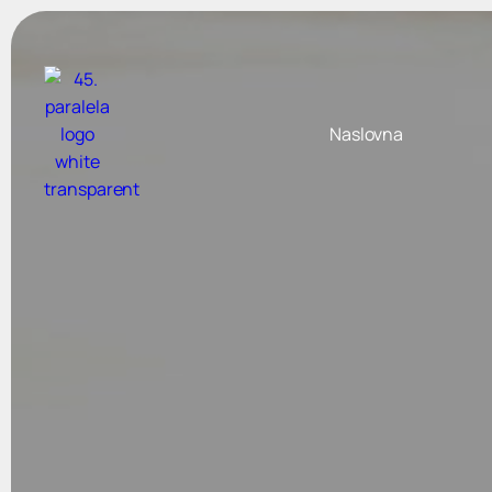
Naslovna
Europska putovanja
izdvajamo za vas
Portugal
od
1190
,00 €
Toskana, Firenca i Cinque Te
od
270
,00 €