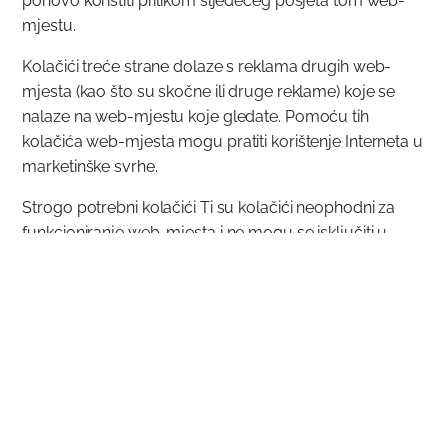
ponovo koristiti prilikom sljedećeg posjeta tom web-
mjestu.
Kolačići treće strane dolaze s reklama drugih web-
mjesta (kao što su skočne ili druge reklame) koje se
nalaze na web-mjestu koje gledate. Pomoću tih
kolačića web-mjesta mogu pratiti korištenje Interneta u
marketinške svrhe.
Strogo potrebni kolačići Ti su kolačići neophodni za
funkcioniranje web-mjesta i ne mogu se isključiti u
našim sustavima. Obično se postavljaju samo kao
odgovor na akcije koje ste izvršili, a kojima se upućuje
zahtjev za usluge, primjerice postavljanje preferenci za
privatnost, odjavljivanje ili ispunjavanje obrasca. Te
kolačiće možete blokirati u pregledniku ili postaviti da
vas preglednik o njima upozorava, no u tom slučaju
određeni dijelovi web-mjesta možda neće raditi.