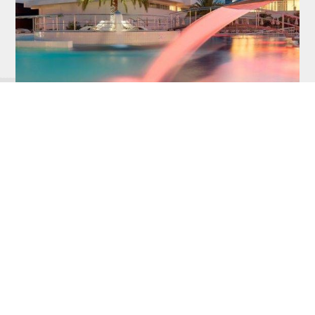
45. Paralela, najsigurnija
putanja za dobra
putovanja!