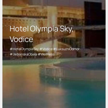
Hotel Olympia Sky,
Vodice
#HotelOlympiaSky #Vodice #LuksuzniOdmor
#JadranskaObala #Wellness