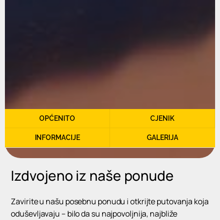
OPĆENITO
CJENIK
INFORMACIJE
GALERIJA
Izdvojeno iz naše ponude
Zavirite u našu posebnu ponudu i otkrijte putovanja koja
oduševljavaju – bilo da su najpovoljnija, najbliže