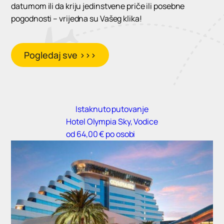
datumom ili da kriju jedinstvene priče ili posebne
pogodnosti – vrijedna su Vašeg klika!
Pogledaj sve >>>
Istaknuto putovanje
Hotel Olympia Sky, Vodice
od 64,00 € po osobi