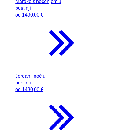
Maroko s noćenjem u
pustinji
od
1490
,00 €
Jordan i noć u
pustinji
od
1430
,00 €