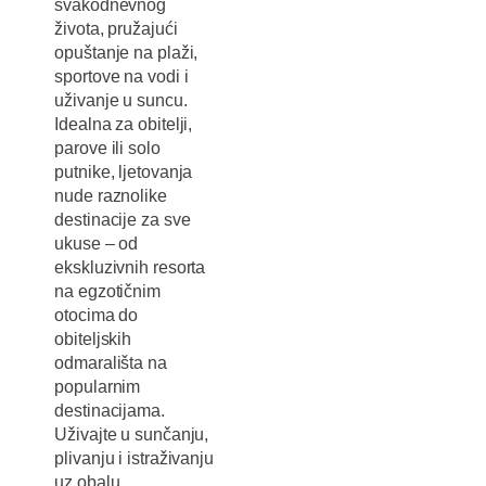
svakodnevnog
života, pružajući
opuštanje na plaži,
sportove na vodi i
uživanje u suncu.
Idealna za obitelji,
parove ili solo
putnike, ljetovanja
nude raznolike
destinacije za sve
ukuse – od
ekskluzivnih resorta
na egzotičnim
otocima do
obiteljskih
odmarališta na
popularnim
destinacijama.
Uživajte u sunčanju,
plivanju i istraživanju
uz obalu.