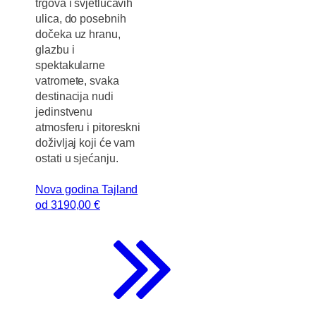
trgova i svjetlucavih
ulica, do posebnih
dočeka uz hranu,
glazbu i
spektakularne
vatromete, svaka
destinacija nudi
jedinstvenu
atmosferu i pitoreskni
doživljaj koji će vam
ostati u sjećanju.
Nova godina Tajland
od
3190
,00 €