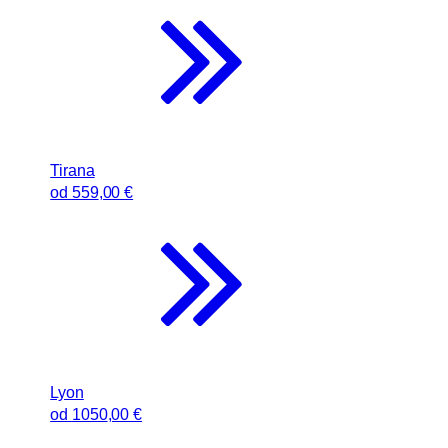
Tirana
od
559
,00 €
Lyon
od
1050
,00 €