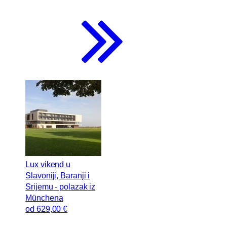
Lux vikend u
Slavoniji, Baranji i
Srijemu - polazak iz
Münchena
od
629
,00 €