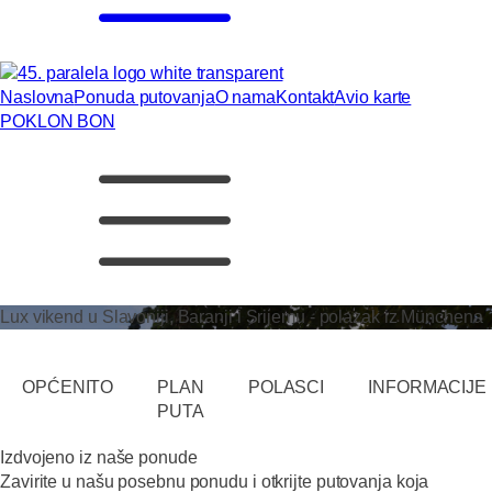
Naslovna
Ponuda putovanja
O nama
Kontakt
Avio karte
POKLON BON
Lux vikend u Slavoniji, Baranji i Srijemu - polazak iz Münchena
OPĆENITO
PLAN
POLASCI
INFORMACIJE
PUTA
Izdvojeno iz naše ponude
Zavirite u našu posebnu ponudu i otkrijte putovanja koja