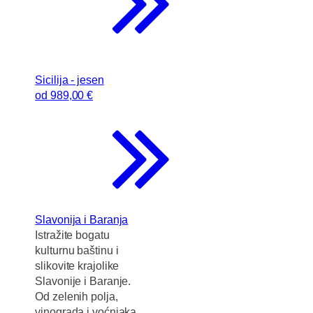
Sicilija - jesen
od
989
,00 €
Slavonija i Baranja
Istražite bogatu
kulturnu baštinu i
slikovite krajolike
Slavonije i Baranje.
Od zelenih polja,
vinograda i voćnjaka,