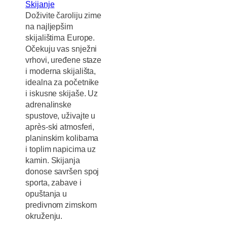
Skijanje
Doživite čaroliju zime
na najljepšim
skijalištima Europe.
Očekuju vas snježni
vrhovi, uređene staze
i moderna skijališta,
idealna za početnike
i iskusne skijaše. Uz
adrenalinske
spustove, uživajte u
après-ski atmosferi,
planinskim kolibama
i toplim napicima uz
kamin. Skijanja
donose savršen spoj
sporta, zabave i
opuštanja u
predivnom zimskom
okruženju.