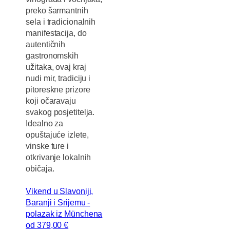
preko šarmantnih
sela i tradicionalnih
manifestacija, do
autentičnih
gastronomskih
užitaka, ovaj kraj
nudi mir, tradiciju i
pitoreskne prizore
koji očaravaju
svakog posjetitelja.
Idealno za
opuštajuće izlete,
vinske ture i
otkrivanje lokalnih
običaja.
Vikend u Slavoniji,
Baranji i Srijemu -
polazak iz Münchena
od
379
,00 €