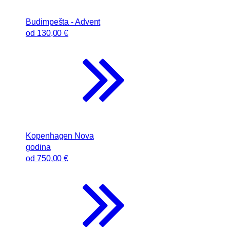
Budimpešta - Advent
od
130
,00 €
Kopenhagen Nova
godina
od
750
,00 €