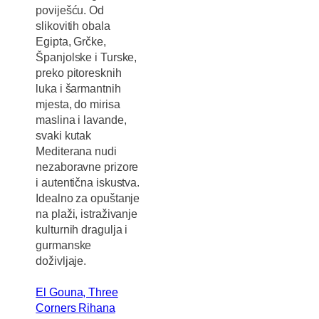
poviješću. Od
slikovitih obala
Egipta, Grčke,
Španjolske i Turske,
preko pitoresknih
luka i šarmantnih
mjesta, do mirisa
maslina i lavande,
svaki kutak
Mediterana nudi
nezaboravne prizore
i autentična iskustva.
Idealno za opuštanje
na plaži, istraživanje
kulturnih dragulja i
gurmanske
doživljaje.
El Gouna, Three
Corners Rihana