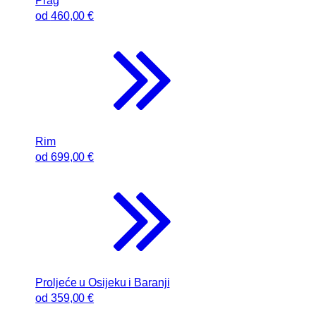
Prag
od
460
,00 €
Rim
od
699
,00 €
Proljeće u Osijeku i Baranji
od
359
,00 €