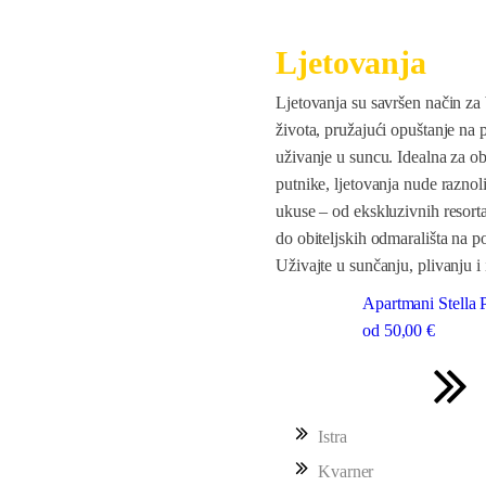
Ljetovanja
Ljetovanja su savršen način z
života, pružajući opuštanje na p
uživanje u suncu. Idealna za obit
putnike, ljetovanja nude raznoli
ukuse – od ekskluzivnih resort
do obiteljskih odmarališta na p
Uživajte u sunčanju, plivanju i 
Apartmani Stella
od
50
,00 €
Istra
Kvarner