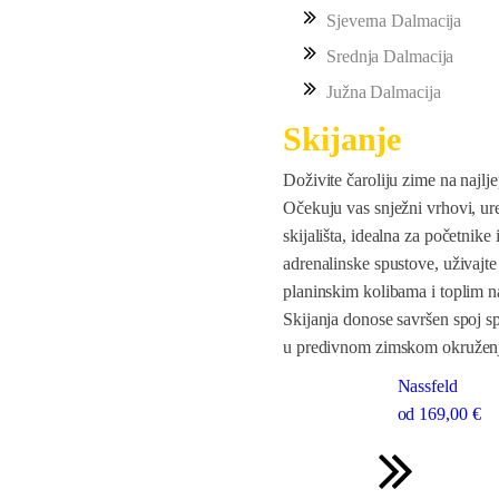
Sjeverna Dalmacija
Srednja Dalmacija
Južna Dalmacija
Skijanje
Doživite čaroliju zime na najlj
Očekuju vas snježni vrhovi, ur
skijališta, idealna za početnike 
adrenalinske spustove, uživajte
planinskim kolibama i toplim 
Skijanja donose savršen spoj sp
u predivnom zimskom okružen
Nassfeld
od
169
,00 €