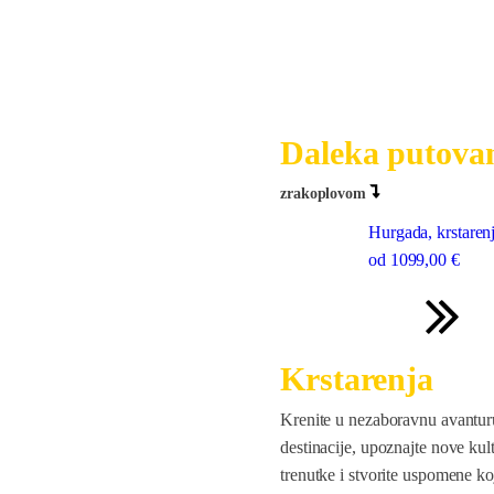
Daleka putova
zrakoplovom
Hurgada, krstaren
od
1099
,00 €
Krstarenja
Krenite u nezaboravnu avanturu
destinacije, upoznajte nove kult
trenutke i stvorite uspomene koj