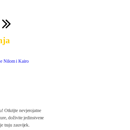
nja
je Nilom i Kairo
New York i Washington
Vi
od
2080
,00 €
od
! Otkrijte nevjerojatne
ure, doživite jedinstvene
e traju zauvijek.