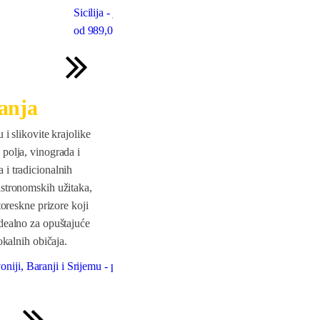
Sicilija - jesen
Krstarenje grčkim otocima
od
989
,00 €
od
1350
,00 €
ranja
 i slikovite krajolike
 polja, vinograda i
 i tradicionalnih
astronomskih užitaka,
itoreskne prizore koji
Idealno za opuštajuće
lokalnih običaja.
oniji, Baranji i Srijemu - polazak iz Münchena
Luksuzni vik
od
629
,00 €