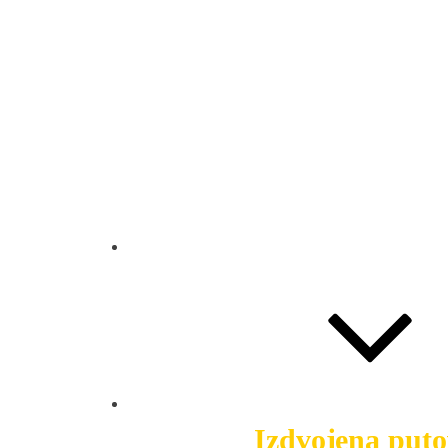
Naslovna
Putovanja
Izdvojena put