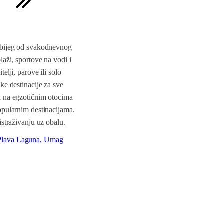
a bijeg od svakodnevnog
laži, sportove na vodi i
elji, parove ili solo
ke destinacije za sve
a na egzotičnim otocima
opularnim destinacijama.
istraživanju uz obalu.
 Plava Laguna, Umag
Turističko naselje Sagitta, Omiš
od
70
,00 €