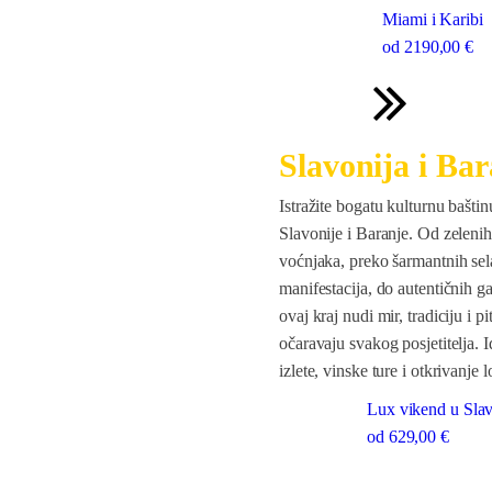
Miami i Karibi
od
2190
,00 €
Slavonija i Ba
Istražite bogatu kulturnu baštinu
Slavonije i Baranje. Od zelenih
voćnjaka, preko šarmantnih sela
manifestacija, do autentičnih g
ovaj kraj nudi mir, tradiciju i p
očaravaju svakog posjetitelja. 
izlete, vinske ture i otkrivanje 
Lux vikend u Slav
od
629
,00 €