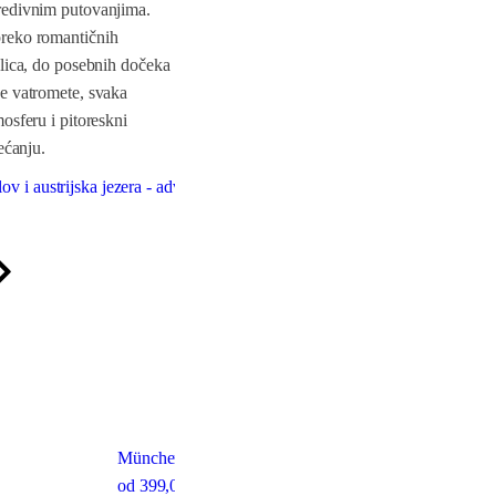
predivnim putovanjima.
preko romantičnih
ulica, do posebnih dočeka
ne vatromete, svaka
osferu i pitoreskni
ećanju.
v i austrijska jezera - advent
Advent Alpskim željeznicam
od
745
,00 €
München City Break
od
399
,00 €