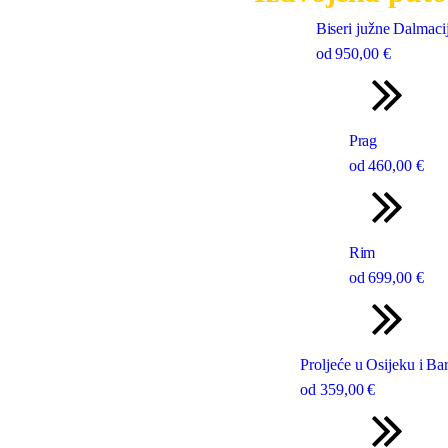
Biseri južne Dalmaci
od
950
,00 €
Prag
od
460
,00 €
Rim
od
699
,00 €
Proljeće u Osijeku i Bar
od
359
,00 €