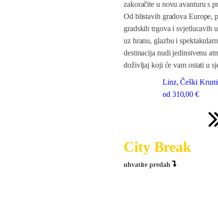
zakoračite u novu avanturu s 
Od blistavih gradova Europe, 
gradskih trgova i svjetlucavih 
uz hranu, glazbu i spektakular
destinacija nudi jedinstvenu atm
doživljaj koji će vam ostati u sj
Linz, Češki Krumlo
od
310
,00 €
City Break
uhvatite predah