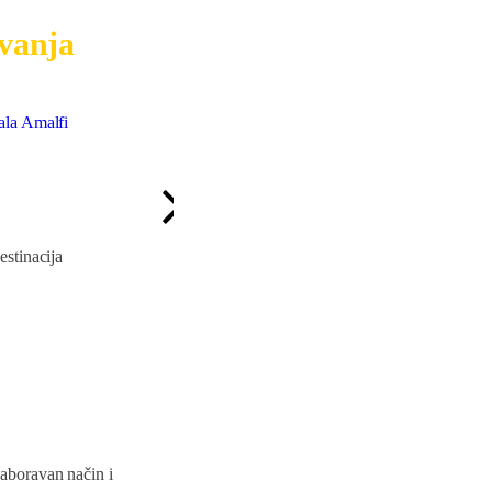
vanja
ala Amalfi
Lyon
Korzika i Sardin
od
1050
,00 €
od
1150
,00 €
stinacija
aboravan način i