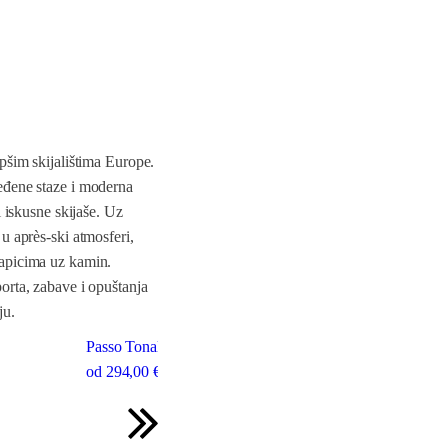
epšim skijalištima Europe.
eđene staze i moderna
i iskusne skijaše. Uz
 u après-ski atmosferi,
napicima uz kamin.
orta, zabave i opuštanja
ju.
Passo Tonale – Ponte di Legno
od
294
,00 €