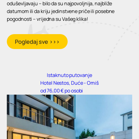
oduševljavaju – bilo da su najpovoljnija, najbliže
datumom ili da kriju jedinstvene priče ili posebne
pogodnosti – vrijedna su Vašeg klika!
Pogledaj sve >>>
Istaknuto putovanje
Hotel Nestos, Duće - Omiš
od 76,00 € po osobi