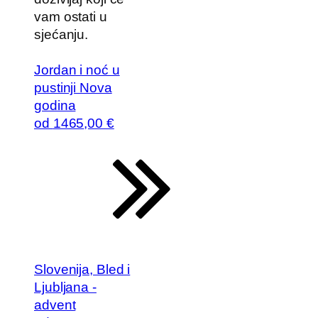
vam ostati u
sjećanju.
Jordan i noć u
pustinji Nova
godina
od
1465
,00 €
Slovenija, Bled i
Ljubljana -
advent