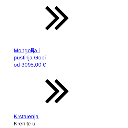
Mongolija i
pustinja Gobi
od
3095
,00 €
Krstarenja
Krenite u