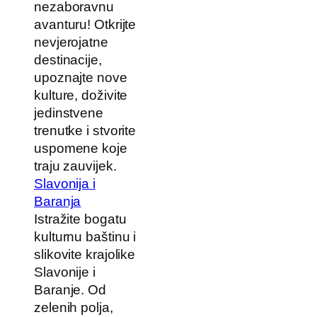
nezaboravnu
avanturu! Otkrijte
nevjerojatne
destinacije,
upoznajte nove
kulture, doživite
jedinstvene
trenutke i stvorite
uspomene koje
traju zauvijek.
Slavonija i
Baranja
Istražite bogatu
kulturnu baštinu i
slikovite krajolike
Slavonije i
Baranje. Od
zelenih polja,