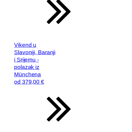
Vikend u
Slavoniji, Baranji
i Srijemu -
polazak iz
Münchena
od
379
,00 €