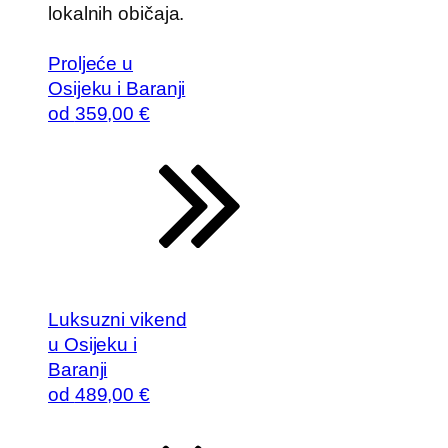
lokalnih običaja.
Proljeće u
Osijeku i Baranji
od
359
,00 €
Luksuzni vikend
u Osijeku i
Baranji
od
489
,00 €