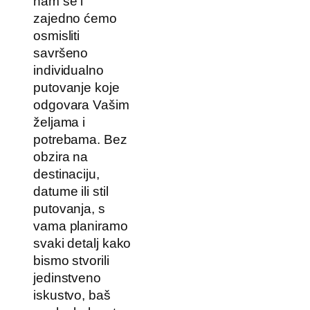
nam se i
zajedno ćemo
osmisliti
savršeno
individualno
putovanje koje
odgovara Vašim
željama i
potrebama. Bez
obzira na
destinaciju,
datume ili stil
putovanja, s
vama planiramo
svaki detalj kako
bismo stvorili
jedinstveno
iskustvo, baš