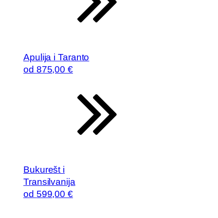
Apulija i Taranto
od
875
,00 €
Bukurešt i
Transilvanija
od
599
,00 €