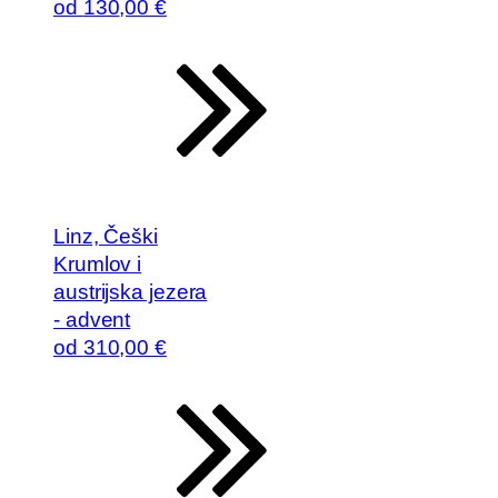
od
130
,00 €
Linz, Češki
Krumlov i
austrijska jezera
- advent
od
310
,00 €