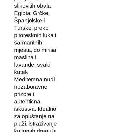
slikovitih obala
Egipta, Grčke,
Španjolske i
Turske, preko
pitoresknih luka i
šarmantnih
mjesta, do mirisa
maslina i
lavande, svaki
kutak
Mediterana nudi
nezaboravne
prizore i
autentična
iskustva. Idealno
za opuštanje na
plaži, istraživanje
kulturnih dragulja