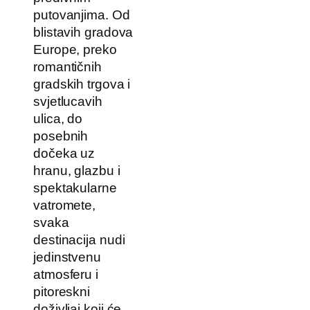
putovanjima. Od
blistavih gradova
Europe, preko
romantičnih
gradskih trgova i
svjetlucavih
ulica, do
posebnih
dočeka uz
hranu, glazbu i
spektakularne
vatromete,
svaka
destinacija nudi
jedinstvenu
atmosferu i
pitoreskni
doživljaj koji će