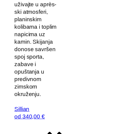
uživajte u après-
ski atmosferi,
planinskim
kolibama i toplim
napicima uz
kamin. Skijanja
donose savršen
spoj sporta,
zabave i
opuštanja u
predivnom
zimskom
okruženju.
Sillian
od
340
,00 €