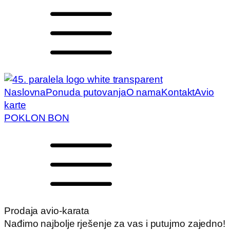
Naslovna
Ponuda putovanja
O nama
Kontakt
Avio
karte
POKLON BON
Prodaja avio-karata
Nađimo najbolje rješenje za vas i putujmo zajedno!