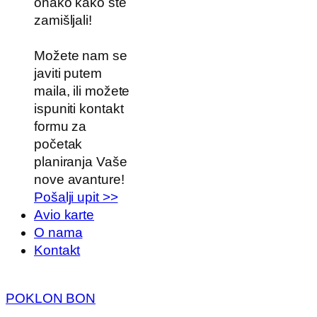
onako kako ste
zamišljali!
Možete nam se
javiti putem
maila, ili možete
ispuniti kontakt
formu za
početak
planiranja Vaše
nove avanture!
Pošalji upit >>
Avio karte
O nama
Kontakt
POKLON BON