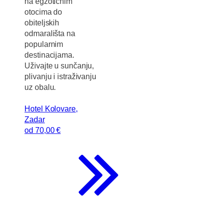
na egzotičnim
otocima do
obiteljskih
odmarališta na
popularnim
destinacijama.
Uživajte u sunčanju,
plivanju i istraživanju
uz obalu.
Hotel Kolovare,
Zadar
od
70
,00 €