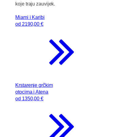
koje traju zauvijek.
Miami i Karibi
od
2190
,00 €
Krstarenje grčkim
otocima i Atena
od
1350
,00 €