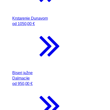
Krstarenje Dunavom
od
1050
,00 €
Biseri južne
Dalmacije
od
950
,00 €