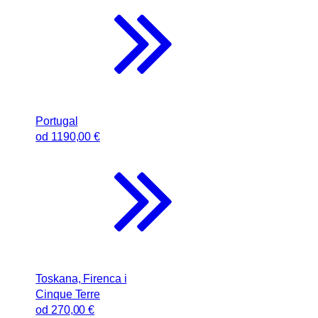
Portugal
od
1190
,00 €
Toskana, Firenca i
Cinque Terre
od
270
,00 €