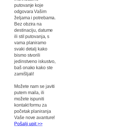
putovanje koje
odgovara Vašim
željama i potrebama.
Bez obzira na
destinaciju, datume
ili stil putovanja, s
vama planiramo
svaki detalj kako
bismo stvorili
jedinstveno iskustvo,
baš onako kako ste
zamišljali!
Možete nam se javiti
putem maila, ili
možete ispuniti
kontakt formu za
početak planiranja
Vaše nove avanture!
Pošalji upit >>