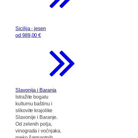
Sicilija - jesen
od
989
,00 €
Slavonija i Baranja
Istražite bogatu
kulturnu baštinu i
slikovite krajolike
Slavonije i Baranje.
Od zelenih polja,
vinograda i voćnjaka,
preko šarmantnih