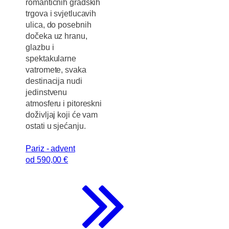
romantičnih gradskih
trgova i svjetlucavih
ulica, do posebnih
dočeka uz hranu,
glazbu i
spektakularne
vatromete, svaka
destinacija nudi
jedinstvenu
atmosferu i pitoreskni
doživljaj koji će vam
ostati u sjećanju.
Pariz - advent
od
590
,00 €