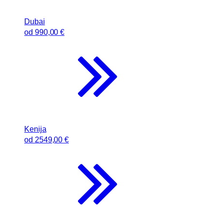
Dubai
od
990
,00 €
Kenija
od
2549
,00 €