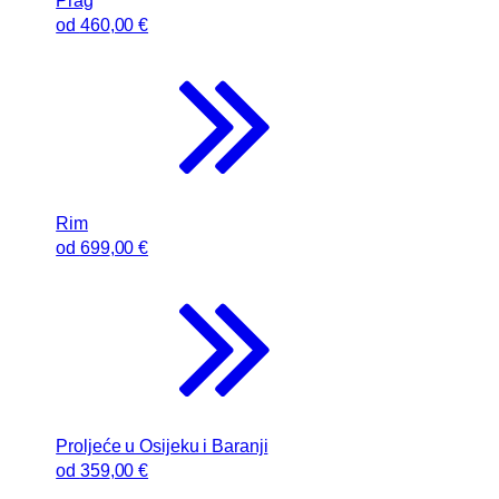
Prag
od
460
,00 €
Rim
od
699
,00 €
Proljeće u Osijeku i Baranji
od
359
,00 €