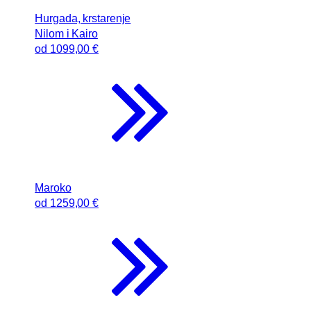
Hurgada, krstarenje
Nilom i Kairo
od
1099
,00 €
Maroko
od
1259
,00 €