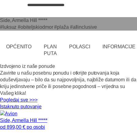
Side, Armella Hill *****
#luksuz #obiteljskiodmor #plaža #allinclusive
OPĆENITO
PLAN
POLASCI
INFORMACIJE
PUTA
Izdvojeno iz naše ponude
Zavirite u našu posebnu ponudu i otkrijte putovanja koja
oduševljavaju – bilo da su najpovoljnija, najbliže datumom ili da
kriju jedinstvene priče ili posebne pogodnosti – vrijedna su
Vašeg klika!
Pogledaj sve >>>
Istaknuto putovanje
Side, Armella Hill *****
od 899,00 € po osobi