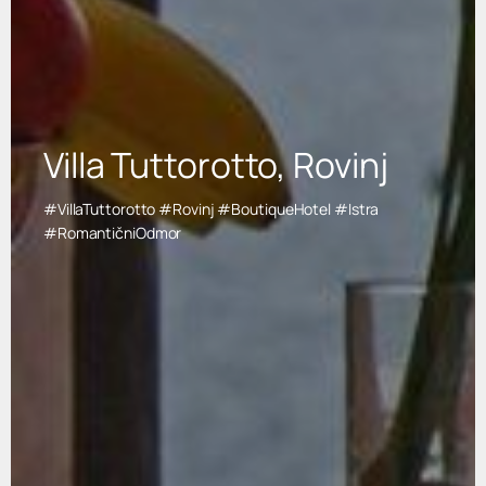
Villa Tuttorotto, Rovinj
#VillaTuttorotto #Rovinj #BoutiqueHotel #Istra
#RomantičniOdmor