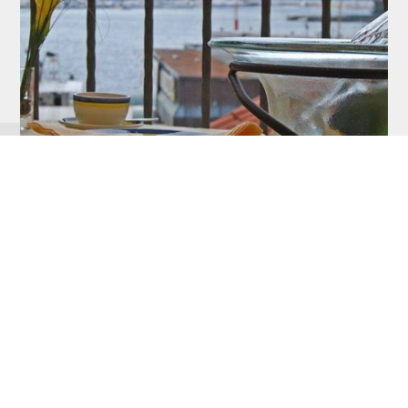
45. Paralela, najsigurnija
putanja za dobra