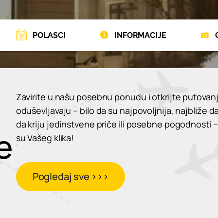
POLASCI
INFORMACIJE
Zavirite u našu posebnu ponudu i otkrijte putovanj
oduševljavaju – bilo da su najpovoljnija, najbliže d
da kriju jedinstvene priče ili posebne pogodnosti –
e
su Vašeg klika!
Pogledaj sve >>>