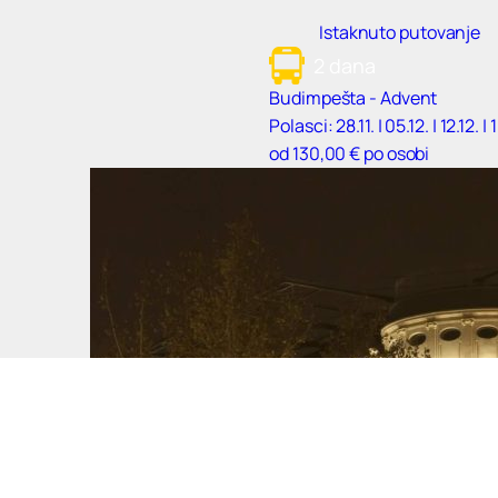
Istaknuto putovanje
2 dana
Budimpešta - Advent
Polasci: 28.11. | 05.12. | 12.12. | 
od 130,00 € po osobi