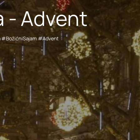
 - Advent
a #BožićniSajam #Advent