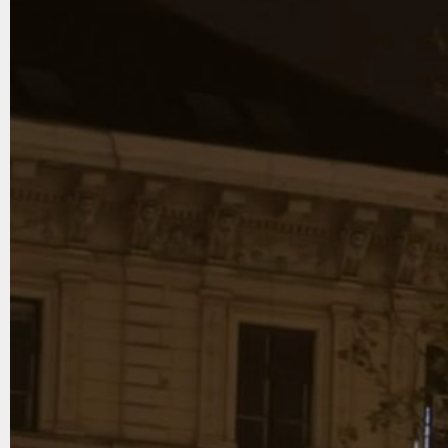
Napulj, Capri i obala Amalfi
od
750
,00 €
Jednim klikom do popularnih destinacija