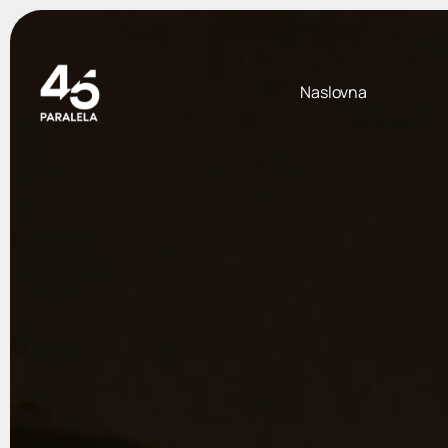
Naslovna
Europska putovanja
izdvajamo za vas
Toskana, Firenca i Cinque Te
od
270
,00 €
Budimpešta, Bratislava i Be
od
210
,00 €