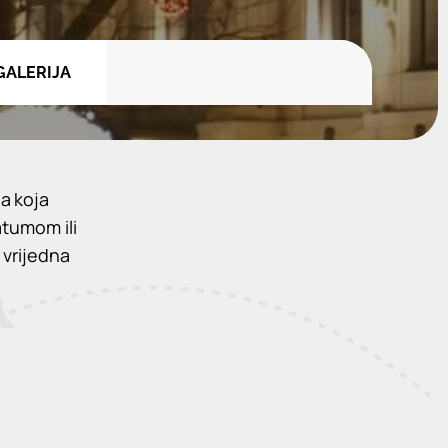
GALERIJA
a koja
atumom ili
 vrijedna