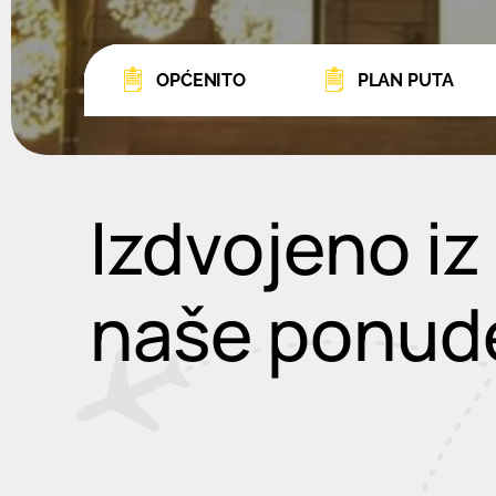
OPĆENITO
PLAN PUTA
Izdvojeno iz
naše ponud