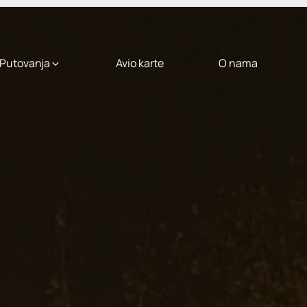
Putovanja
Avio karte
O nama
City Break
uhvatite predah
rre
München
City
Break
od
399
,00 €
č