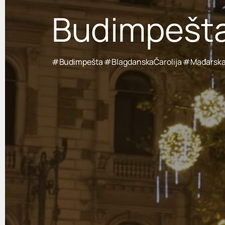
Budimpešta
#Budimpešta #BlagdanskaČarolija #Mađarsk