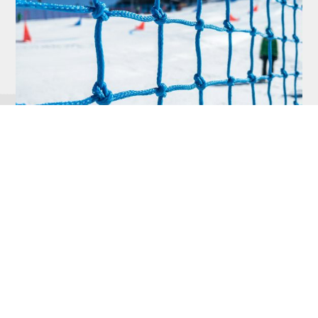
45. Paralela, najsigurnija
putanja za dobra