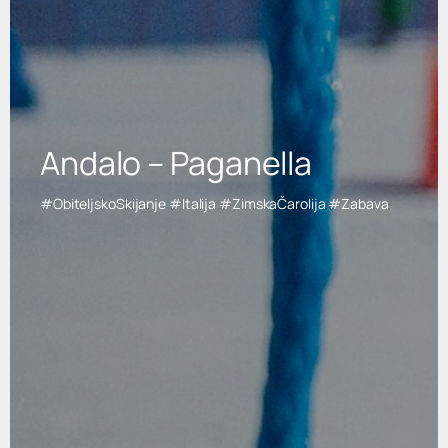
Andalo – Paganella
#ObiteljskoSkijanje #Italija #ZimskaČarolija #Zabava