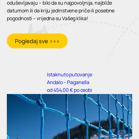
oduševljavaju – bilo da su najpovoljnija, najbliže
datumom ili da kriju jedinstvene priče ili posebne
pogodnosti – vrijedna su Vašeg klika!
Pogledaj sve >>>
Istaknuto putovanje
Andalo – Paganella
od 454,00 € po osobi