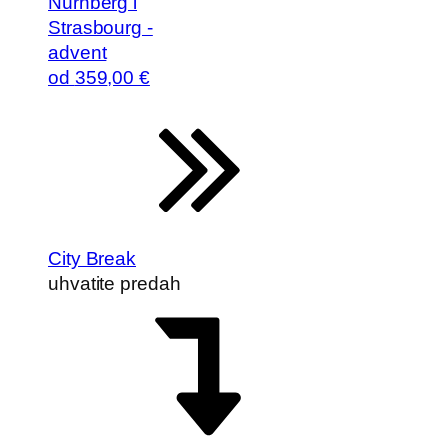
Nürnberg i
Strasbourg -
advent
od
359
,00 €
City Break
uhvatite predah