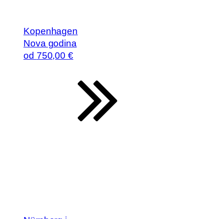
Kopenhagen
Nova godina
od
750
,00 €