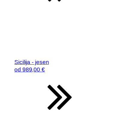
Sicilija - jesen
od
989
,00 €