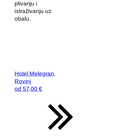
plivanju i
istraživanju uz
obalu.
Hotel Melegran,
Rovinj
od
57
,00 €