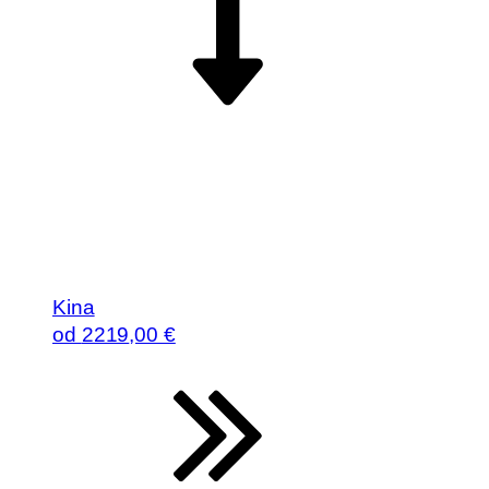
Kina
od
2219
,00 €