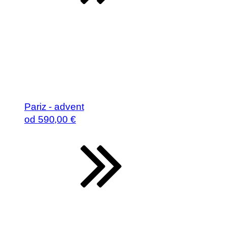
Pariz - advent
od
590
,00 €