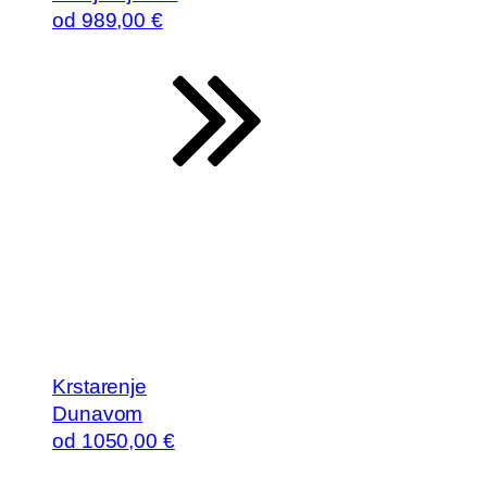
od
989
,00 €
Krstarenje
Dunavom
od
1050
,00 €