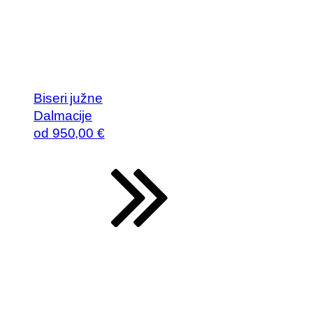
Biseri južne
Dalmacije
od
950
,00 €