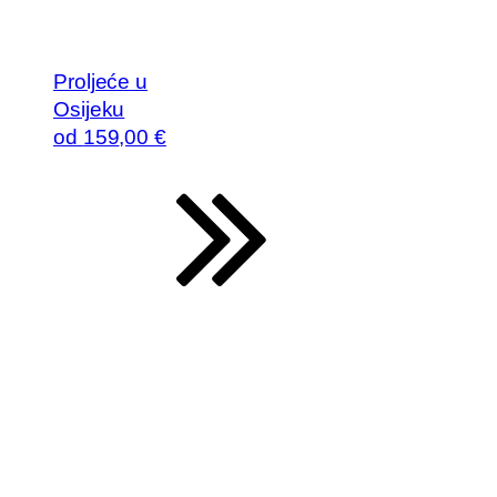
Proljeće u
Osijeku
od
159
,00 €