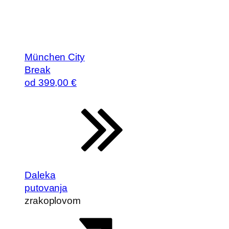
München City
Break
od
399
,00 €
Daleka
putovanja
zrakoplovom