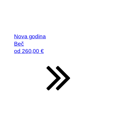
Nova godina
Beč
od
260
,00 €