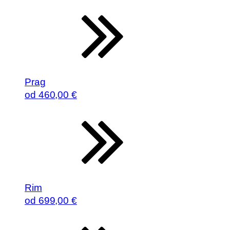
Prag
od
460
,00 €
Rim
od
699
,00 €