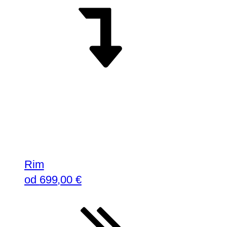
Rim
od
699
,00 €