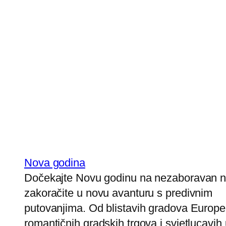
Nova godina
Dočekajte Novu godinu na nezaboravan na
zakoračite u novu avanturu s predivnim
putovanjima. Od blistavih gradova Europe
romantičnih gradskih trgova i svjetlucavih 