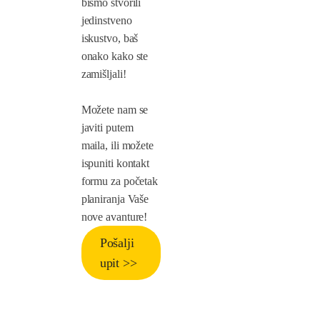
bismo stvorili
jedinstveno
iskustvo, baš
onako kako ste
zamišljali!
Možete nam se
javiti putem
maila, ili možete
ispuniti kontakt
formu za početak
planiranja Vaše
nove avanture!
Pošalji
upit >>