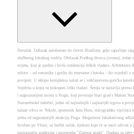
Doručak. Odlazak autobusom do četvrti Hradčany, gdje započinje razgl
službenog lokalnog vodiča. Obilazak Praškog dvorca (izvana), jedan 
svijetu, koji je ujedno i bivša rezidencija čeških vladara. Arhitektura 
stilove – od romanike i gotike do renesanse i baroka – što svjedoči o 
povijesti. U sklopu kompleksa nalazi se i veličanstvena gotička katedra
Vojtĕcha u kojoj su pokopani češki vladari. Šetnja se nastavlja prema
i najpoznatijem mostu u Pragu, koji povezuje Stari grad s Malom St
Staromĕstské námĕstí, jedan od najvažnijih i najstarijih trgova u povij
nalaze crkva sv. Nikole, spomenik Janu Husu, starogradska vijećnica t
jedna od najpoznatijih atrakcija Praga. Mogućnost fakultativnog odla
brodom po Vltavi, uz buffet ručak, tijekom koje će se moći uživati u
najpoznatije građevine i spomenike "Zlatnog grada". Doplata za izlet 