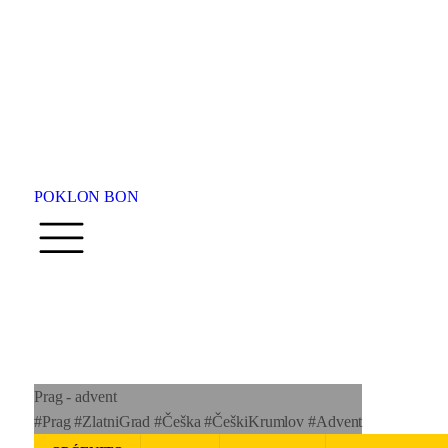
Avio karte
POKLON BON
Prag - advent
#Prag #ZlatniGrad #Češka #ČeškiKrumlov #Advent