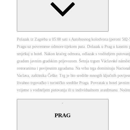
Polazak iz Zagreba u 05:00 sati s Autobusnog kolodvora (peroni 502
Pragu uz povremene odmore tijekom puta. Dolazak u Prag u kasnim p
smještaj u hotel. Nakon kraćeg odmora, odlazak s voditeljem putovanja
gradom javnim gradskim prijevozom. Šetnja trgom Václavské náměst
restoranima i povijesnim zgradama. Na vrhu trga dominiraju Nacional
Vaclava, zaštitnika Češke. Trg je bio središte mnogih ključnih povijes
živahno trgovačko i turističko središte Praga. Povratak u hotel javn
vrijeme s voditeljem putovanja ili u individualnom aranžmanu. Noćen
PRAG