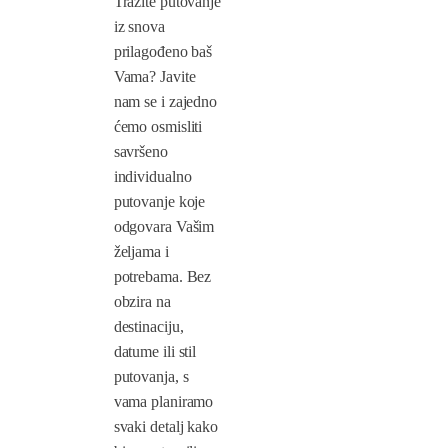
Tražite putovanje
iz snova
prilagođeno baš
Vama? Javite
nam se i zajedno
ćemo osmisliti
savršeno
individualno
putovanje koje
odgovara Vašim
željama i
potrebama. Bez
obzira na
destinaciju,
datume ili stil
putovanja, s
vama planiramo
svaki detalj kako