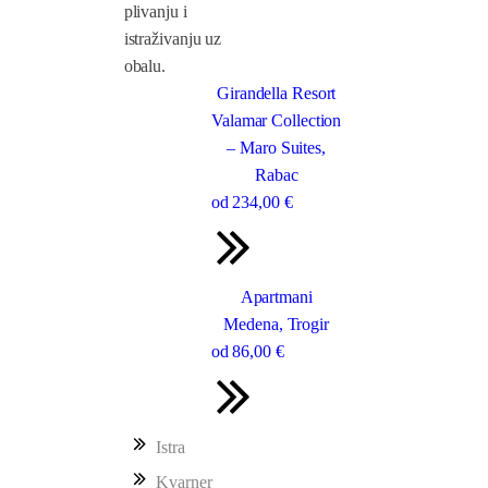
plivanju i
istraživanju uz
obalu.
Girandella Resort
Valamar Collection
– Maro Suites,
Rabac
od
234
,00 €
Apartmani
Medena, Trogir
od
86
,00 €
Istra
Kvarner