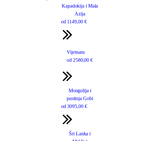
Kapadokija i Mala
Azija
od
1149
,00 €
Vijetnam
od
2580
,00 €
Mongolija i
pustinja Gobi
od
3095
,00 €
Šri Lanka i