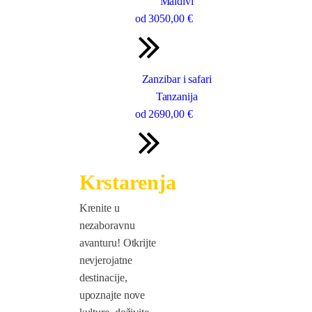
Maldivi
od
3050
,00 €
Zanzibar i safari
Tanzanija
od
2690
,00 €
Krstarenja
Krenite u
nezaboravnu
avanturu! Otkrijte
nevjerojatne
destinacije,
upoznajte nove