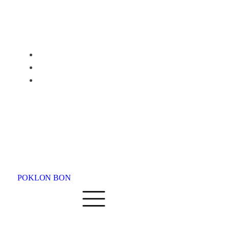
Avio karte
O nama
Kontakt
POKLON BON