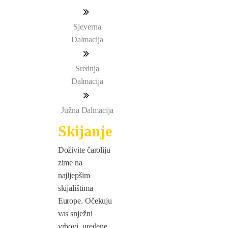
Sjeverna
Dalmacija
Srednja
Dalmacija
Južna Dalmacija
Skijanje
Doživite čaroliju
zime na
najljepšim
skijalištima
Europe. Očekuju
vas snježni
vrhovi, uređene