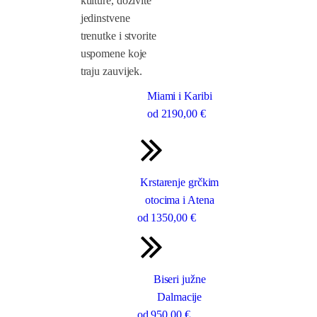
kulture, doživite
jedinstvene
trenutke i stvorite
uspomene koje
traju zauvijek.
Miami i Karibi
od
2190
,00 €
Krstarenje grčkim
otocima i Atena
od
1350
,00 €
Biseri južne
Dalmacije
od
950
,00 €