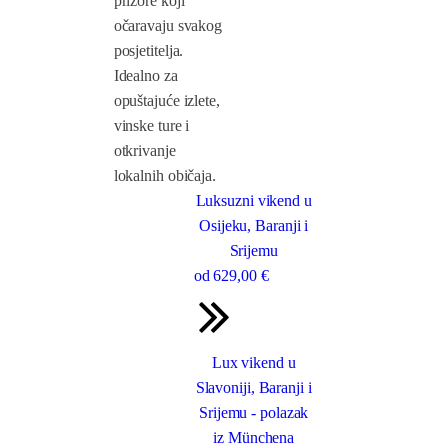
prizore koji
očaravaju svakog
posjetitelja.
Idealno za
opuštajuće izlete,
vinske ture i
otkrivanje
lokalnih običaja.
Luksuzni vikend u
Osijeku, Baranji i
Srijemu
od
629
,00 €
Lux vikend u
Slavoniji, Baranji i
Srijemu - polazak
iz Münchena