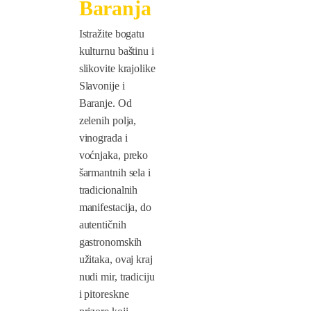
Baranja
Istražite bogatu
kulturnu baštinu i
slikovite krajolike
Slavonije i
Baranje. Od
zelenih polja,
vinograda i
voćnjaka, preko
šarmantnih sela i
tradicionalnih
manifestacija, do
autentičnih
gastronomskih
užitaka, ovaj kraj
nudi mir, tradiciju
i pitoreskne