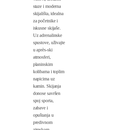
staze i moderna
skijališta, idealna
za početnike i
iskusne skijaše.
Uz adrenalinske
spustove, uživajte
u après-ski
atmosferi,
planinskim
kolibama i toplim
napicima uz
kamin. Skijanja
donose savršen
spoj sporta,
zabave i
opuštanja u
predivnom
zimskom