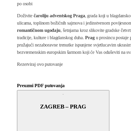
po osobi
Doživite
čaroliju adventskog Praga
, grada koji u blagdansk
ulicama, toplinom božićnih sajmova i jedinstvenom povijesno
romantičnom ugođaju
, šetnjama kroz slikovite gradske četvr
tradicije, kulture i blagdanskog duha.
Prag
u prosincu postaje 
pružajući nezaboravne trenutke ispunjene svjetlucavim ukrasim
bezvremenskim europskim šarmom koji će Vas oduševiti na s
Rezerviraj ovo putovanje
Preuzmi PDF putovanja
ZAGREB – PRAG