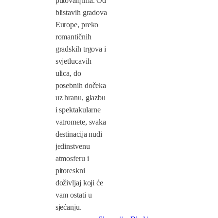
putovanjima. Od
blistavih gradova
Europe, preko
romantičnih
gradskih trgova i
svjetlucavih
ulica, do
posebnih dočeka
uz hranu, glazbu
i spektakularne
vatromete, svaka
destinacija nudi
jedinstvenu
atmosferu i
pitoreskni
doživljaj koji će
vam ostati u
sjećanju.