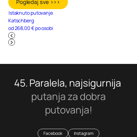
Pogledaj sve >>>
Istaknuto putovanje
Katschberg
od 268,00 € po osobi
45. Paralela, najsigurnija
putanja za dobra
putovanja!
Facebook
Instagram