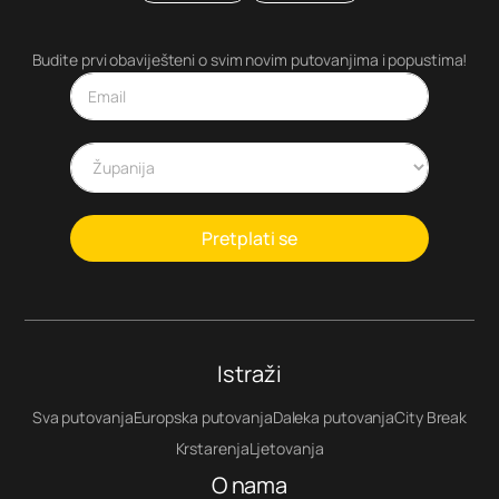
Budite prvi obaviješteni o svim novim putovanjima i popustima!
Pretplati se
Istraži
Sva putovanja
Europska putovanja
Daleka putovanja
City Break
Krstarenja
Ljetovanja
O nama