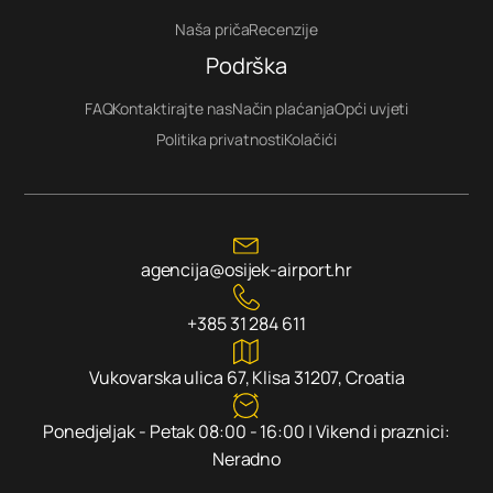
Naša priča
Recenzije
Podrška
FAQ
Kontaktirajte nas
Način plaćanja
Opći uvjeti
Politika privatnosti
Kolačići
agencija@osijek-airport.hr
+385 31 284 611
Vukovarska ulica 67, Klisa 31207, Croatia
Ponedjeljak - Petak 08:00 - 16:00 | Vikend i praznici:
Neradno