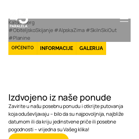
Katschberg
#ObiteljskoSkijanje #AlpskaZima #SkiInSkiOut
#Planine
OPĆENITO
INFORMACIJE
GALERIJA
Izdvojeno iz naše ponude
Zavirite u našu posebnu ponudu i otkrijte putovanja
koja oduševljavaju – bilo da su najpovoljnija, najbliže
datumom ili da kriju jedinstvene priče ili posebne
pogodnosti – vrijedna su Vašeg klika!