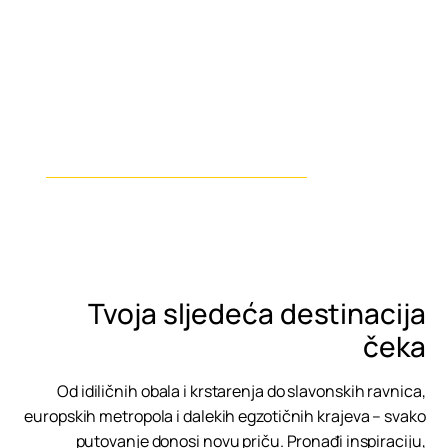
Krstarenja
Tvoja sljedeća destinacija
čeka
Od idiličnih obala i krstarenja do slavonskih ravnica,
europskih metropola i dalekih egzotičnih krajeva – svako
putovanje donosi novu priču. Pronađi inspiraciju,