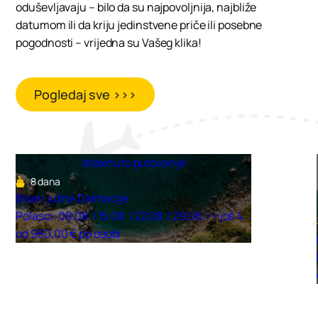
oduševljavaju – bilo da su najpovoljnija, najbliže
datumom ili da kriju jedinstvene priče ili posebne
pogodnosti – vrijedna su Vašeg klika!
Pogledaj sve >>>
Istaknuto putovanje
8 dana
Biseri južne Dalmacije
Polasci: 08.08. | 15.08. | 22.08. | 29.08. | + još 4...
od 950,00 € po osobi