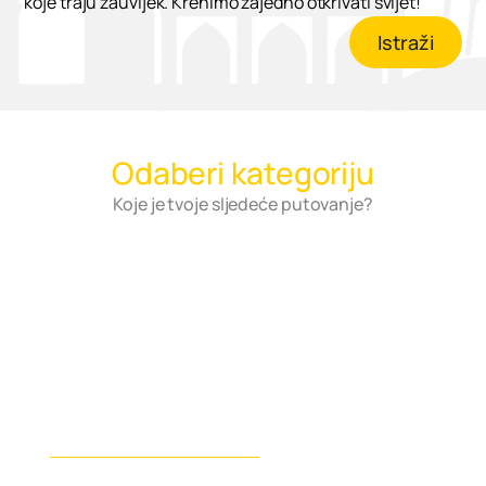
koje traju zauvijek. Krenimo zajedno otkrivati svijet!
Istraži
Odaberi kategoriju
Koje je tvoje sljedeće putovanje?
Slavonija i Baranja