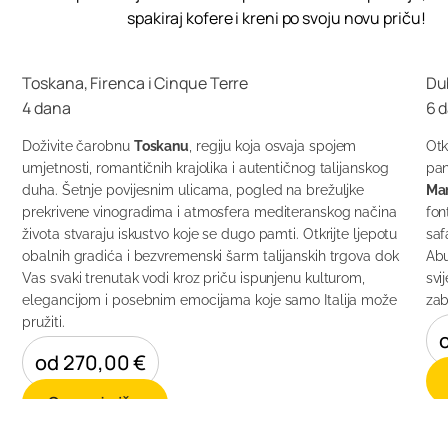
spakiraj kofere i kreni po svoju novu priču!
Toskana, Firenca i Cinque Terre
Du
4 dana
6 
Doživite čarobnu
Toskanu
, regiju koja osvaja spojem
Otk
umjetnosti, romantičnih krajolika i autentičnog talijanskog
pan
duha. Šetnje povijesnim ulicama, pogled na brežuljke
Mar
prekrivene vinogradima i atmosfera mediteranskog načina
fon
života stvaraju iskustvo koje se dugo pamti. Otkrijte ljepotu
saf
obalnih gradića i bezvremenski šarm talijanskih trgova dok
Abu
Vas svaki trenutak vodi kroz priču ispunjenu kulturom,
svi
elegancijom i posebnim emocijama koje samo Italija može
zab
pružiti.
od 270,00 €
Saznaj više