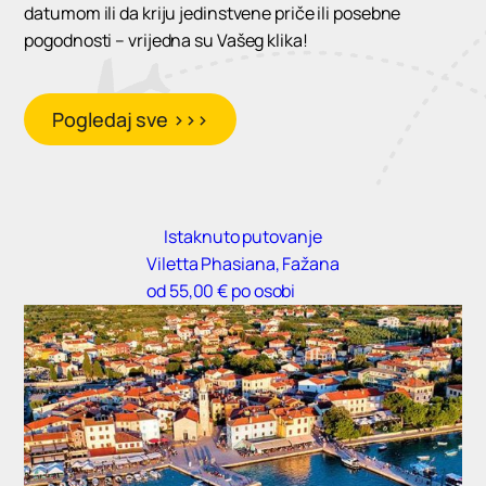
datumom ili da kriju jedinstvene priče ili posebne
pogodnosti – vrijedna su Vašeg klika!
Pogledaj sve >>>
Istaknuto putovanje
Viletta Phasiana, Fažana
od 55,00 € po osobi