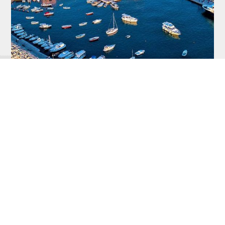
45. Paralela, najsigurnija
putanja za dobra
putovanja!