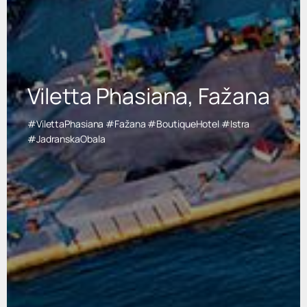
Viletta Phasiana, Fažana
#VilettaPhasiana #Fažana #BoutiqueHotel #Istra
#JadranskaObala