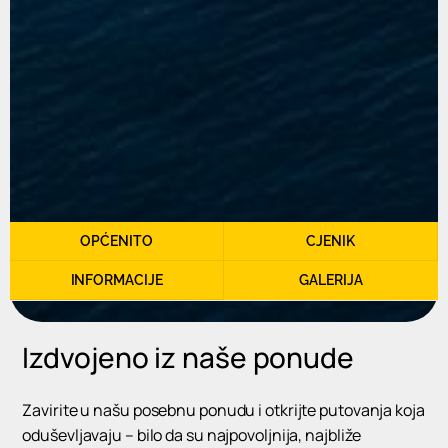
OPĆENITO
CJENIK
INFORMACIJE
GALERIJA
Izdvojeno iz naše ponude
Zavirite u našu posebnu ponudu i otkrijte putovanja koja
oduševljavaju – bilo da su najpovoljnija, najbliže