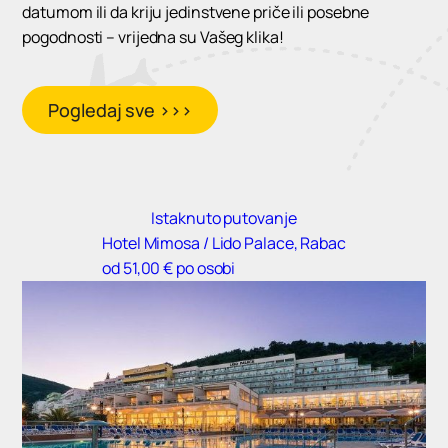
datumom ili da kriju jedinstvene priče ili posebne
pogodnosti – vrijedna su Vašeg klika!
Pogledaj sve >>>
Istaknuto putovanje
Hotel Mimosa / Lido Palace, Rabac
od 51,00 € po osobi