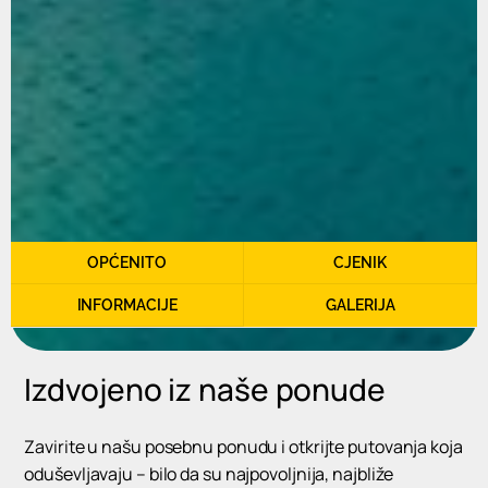
OPĆENITO
CJENIK
INFORMACIJE
GALERIJA
Izdvojeno iz naše ponude
Zavirite u našu posebnu ponudu i otkrijte putovanja koja
oduševljavaju – bilo da su najpovoljnija, najbliže