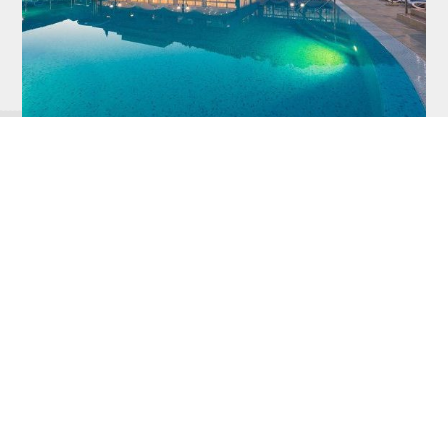
45. Paralela, najsigurnija
putanja za dobra
putovanja!