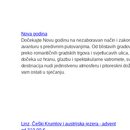
Nova godina
Dočekajte Novu godinu na nezaboravan način i zakor
avanturu s predivnim putovanjima. Od blistavih grado
preko romantičnih gradskih trgova i svjetlucavih ulica
dočeka uz hranu, glazbu i spektakularne vatromete, 
destinacija nudi jedinstvenu atmosferu i pitoreskni doži
vam ostati u sjećanju.
Linz, Češki Krumlov i austrijska jezera - advent