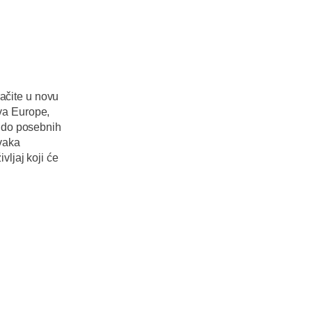
ačite u novu
va Europe,
, do posebnih
svaka
vljaj koji će