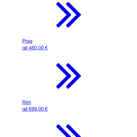
Prag
od
460
,00 €
Rim
od
699
,00 €