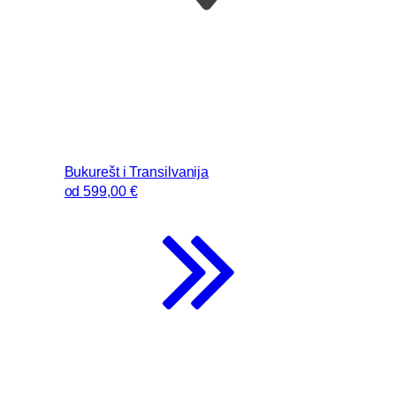
Bukurešt i Transilvanija
od
599
,00 €