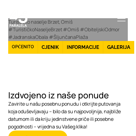
Turističko naselje Brzet, Omiš
#TurističkoNaseljeBrzet #Omiš #ObiteljskiOdmor
#JadranskaObala #ŠljunčanaPlaža
OPĆENITO
CJENIK
INFORMACIJE
GALERIJA
Izdvojeno iz naše ponude
Zavirite u našu posebnu ponudu i otkrijte putovanja
koja oduševljavaju – bilo da su najpovoljnija, najbliže
datumom ili da kriju jedinstvene priče ili posebne
pogodnosti – vrijedna su Vašeg klika!