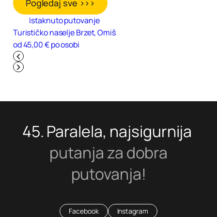
Pogledaj sve >>>
Istaknuto putovanje
Turističko naselje Brzet, Omiš
od 45,00 € po osobi
45. Paralela, najsigurnija
putanja za dobra
putovanja!
Facebook
Instagram