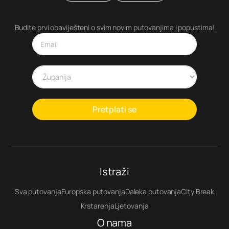
Budite prvi obaviješteni o svim novim putovanjima i popustima!
Pretplati se
Istraži
Sva putovanja
Europska putovanja
Daleka putovanja
City Break
Krstarenja
Ljetovanja
O nama