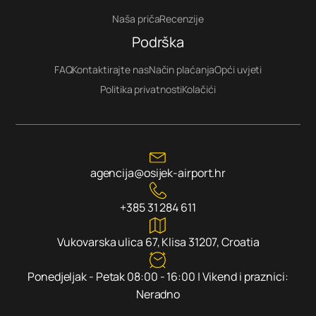
Naša priča
Recenzije
Podrška
FAQ
Kontaktirajte nas
Način plaćanja
Opći uvjeti
Politika privatnosti
Kolačići
agencija@osijek-airport.hr
+385 31 284 611
Vukovarska ulica 67, Klisa 31207, Croatia
Ponedjeljak - Petak 08:00 - 16:00 | Vikend i praznici:
Neradno