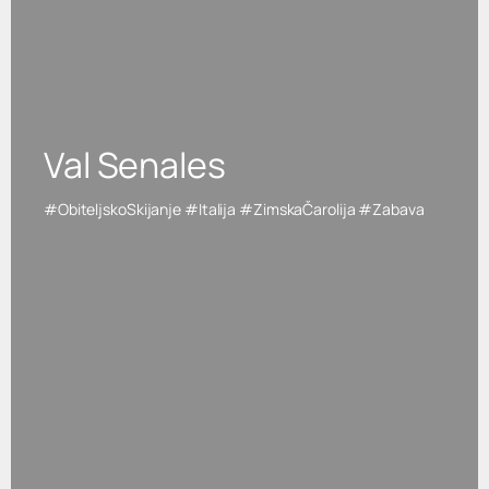
Val Senales
#ObiteljskoSkijanje #Italija #ZimskaČarolija #Zabava