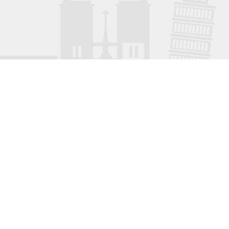
45. Paralela, najsigurnija
putanja za dobra
putovanja!