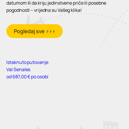
datumom ili da kriju jedinstvene priče ili posebne
pogodnosti – vrijedna su Vašeg klika!
Pogledaj sve >>>
Istaknuto putovanje
Val Senales
od 687,00 € po osobi