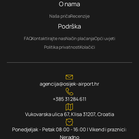
O nama
Naša priča
Recenzije
Podrška
FAQ
Kontaktirajte nas
Način plaćanja
Opći uvjeti
Politika privatnosti
Kolačići
agencija@osijek-airport.hr
+385 31 284 611
Vukovarska ulica 67, Klisa 31207, Croatia
Ponedjeljak - Petak 08:00 - 16:00 | Vikend i praznici:
Neradno