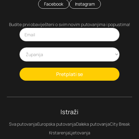
Facebook
Instagram
Budite prvi obaviješteni o svim novim putovanjima i popustima!
Pretplati se
Istraži
Sva putovanja
Europska putovanja
Daleka putovanja
City Break
Krstarenja
Ljetovanja