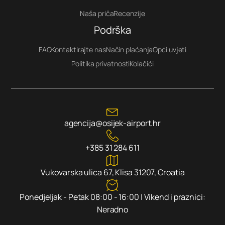
Naša priča
Recenzije
Podrška
FAQ
Kontaktirajte nas
Način plaćanja
Opći uvjeti
Politika privatnosti
Kolačići
agencija@osijek-airport.hr
+385 31 284 611
Vukovarska ulica 67, Klisa 31207, Croatia
Ponedjeljak - Petak 08:00 - 16:00 | Vikend i praznici:
Neradno