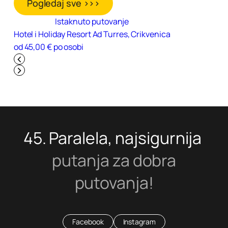
Pogledaj sve >>>
Istaknuto putovanje
Hotel i Holiday Resort Ad Turres, Crikvenica
od 45,00 € po osobi
45. Paralela, najsigurnija
putanja za dobra
putovanja!
Facebook
Instagram