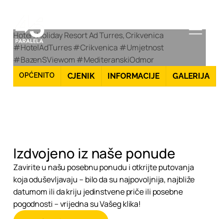
Hotel i Holiday Resort Ad Turres, Crikvenica
#HotelAdTurres #Crikvenica #Umjetnost
#BazenSViewom #MediteranskiOdmor
OPĆENITO
CJENIK
INFORMACIJE
GALERIJA
Izdvojeno iz naše ponude
Zavirite u našu posebnu ponudu i otkrijte putovanja
koja oduševljavaju – bilo da su najpovoljnija, najbliže
datumom ili da kriju jedinstvene priče ili posebne
pogodnosti – vrijedna su Vašeg klika!