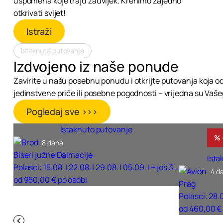
uspomena koje traju zauvijek. Krenimo zajedno
otkrivati svijet!
Istraži
Istaknuta putovanja
Izdvojeno iz naše ponude
Zavirite u našu posebnu ponudu i otkrijte putovanja koja odu
jedinstvene priče ili posebne pogodnosti – vrijedna su Vašeg
Pogledaj sve >>>
Istaknuto putovanje
% 
8 dana
Biseri južne Dalmacije
Ista
Polasci: 15.08. | 22.08. | 29.08. | 05.09. | + još 3...
4 d
od 950,00 € po osobi
Prag
Polasci: 28.08
od 460,00 €