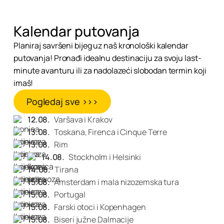
Kalendar putovanja
Planiraj savršeni bijeg uz naš kronološki kalendar
putovanja! Pronađi idealnu destinaciju za svoju last-
minute avanturu ili za nadolazeći slobodan termin koji
imaš!
Pogledaj sve >>>
12.08.
Varšava i Krakov
13.08.
Toskana, Firenca i Cinque Terre
13.08.
Rim
14.08.
Stockholm i Helsinki
14.08.
Tirana
15.08.
Amsterdam i mala nizozemska tura
15.08.
Portugal
15.08.
Farski otoci i Kopenhagen
15.08.
Biseri južne Dalmacije