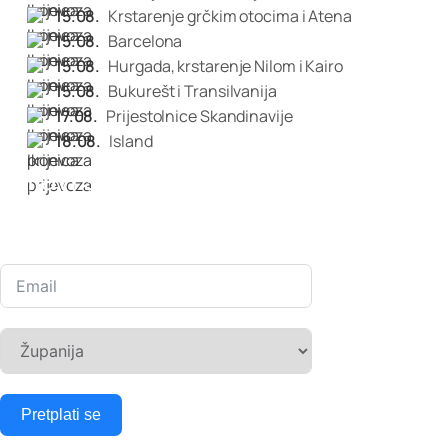
15.08.
Krstarenje grčkim otocima i Atena
15.08.
Barcelona
15.08.
Hurgada, krstarenje Nilom i Kairo
15.08.
Bukurešt i Transilvanija
17.08.
Prijestolnice Skandinavije
18.08.
Island
Prijavi se na naš Newsletter
Ne propustite naše najnovije vijesti, putopisne priče i ekskluzivne
ponude. Pretplatite se na naš newsletter i budite informirani.
Pretplati se