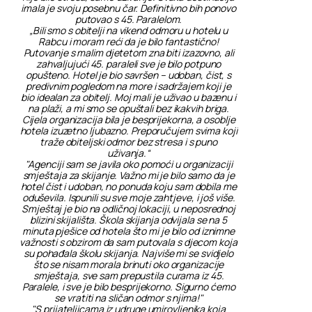
imala je svoju posebnu čar. Definitivno bih ponovo
putovao s 45. Paralelom.
„Bili smo s obitelji na vikend odmoru u hotelu u
Rabcu i moram reći da je bilo fantastično!
Putovanje s malim djetetom zna biti izazovno, ali
zahvaljujući 45. paraleli sve je bilo potpuno
opušteno. Hotel je bio savršen – udoban, čist, s
predivnim pogledom na more i sadržajem koji je
bio idealan za obitelj. Moj mali je uživao u bazenu i
na plaži, a mi smo se opuštali bez ikakvih briga.
Cijela organizacija bila je besprijekorna, a osoblje
hotela izuzetno ljubazno. Preporučujem svima koji
traže obiteljski odmor bez stresa i s puno
uživanja.“
"Agenciji sam se javila oko pomoći u organizaciji
smještaja za skijanje. Važno mi je bilo samo da je
hotel čist i udoban, no ponuda koju sam dobila me
oduševila. Ispunili su sve moje zahtjeve, i još više.
Smještaj je bio na odličnoj lokaciji, u neposrednoj
blizini skijališta. Škola skijanja odvijala se na 5
minuta pješice od hotela što mi je bilo od iznimne
važnosti s obzirom da sam putovala s djecom koja
su pohađala školu skijanja. Najviše mi se svidjelo
što se nisam morala brinuti oko organizacije
smještaja, sve sam prepustila curama iz 45.
Paralele, i sve je bilo besprijekorno. Sigurno ćemo
se vratiti na sličan odmor s njima!"
"S prijateljicama iz udruge umirovljenika koja