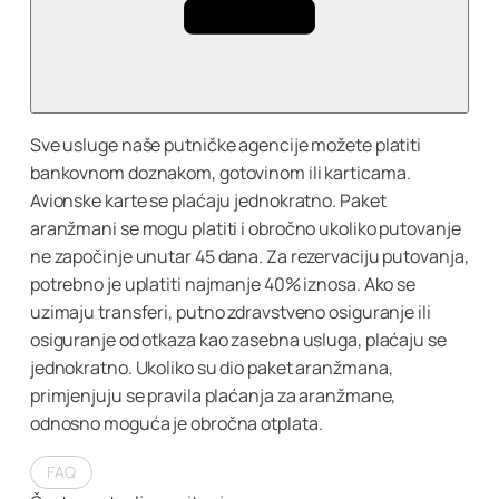
Sve usluge naše putničke agencije možete platiti
bankovnom doznakom, gotovinom ili karticama.
Avionske karte se plaćaju jednokratno. Paket
aranžmani se mogu platiti i obročno ukoliko putovanje
ne započinje unutar 45 dana. Za rezervaciju putovanja,
potrebno je uplatiti najmanje 40% iznosa. Ako se
uzimaju transferi, putno zdravstveno osiguranje ili
osiguranje od otkaza kao zasebna usluga, plaćaju se
jednokratno. Ukoliko su dio paket aranžmana,
primjenjuju se pravila plaćanja za aranžmane,
odnosno moguća je obročna otplata.
FAQ