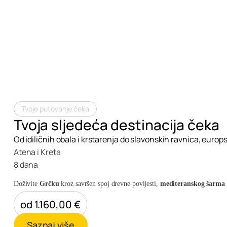
Krstarenja
Tvoje putovanje čeka
Tvoja sljedeća destinacija čeka
Od idiličnih obala i krstarenja do slavonskih ravnica, europ
Atena i Kreta
8 dana
Doživite
Grčku
kroz savršen spoj drevne povijesti,
mediteranskog šarma
od 1.160,00 €
Saznaj više