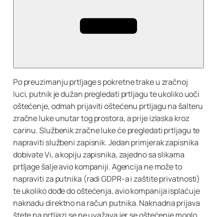
Po preuzimanju prtljage s pokretne trake u zračnoj
luci, putnik je dužan pregledati prtljagu te ukoliko uoči
oštećenje, odmah prijaviti oštećenu prtljagu na šalteru
zračne luke unutar tog prostora, a prije izlaska kroz
carinu. Službenik zračne luke će pregledati prtljagu te
napraviti službeni zapisnik. Jedan primjerak zapisnika
dobivate Vi, a kopiju zapisnika, zajedno sa slikama
prtljage šalje avio kompaniji. Agencija ne može to
napraviti za putnika (radi GDPR-a i zaštite privatnosti)
te ukoliko dođe do oštećenja, avio kompanija isplaćuje
naknadu direktno na račun putnika. Naknadna prijava
štete na prtljazi se ne uvažava jer se oštećenje moglo