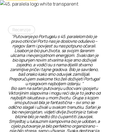
Recenzije
"Putovanje po Portugalu s 45. paralelom bilo je
pravo otkriće! Porto nas je doslovno oduševio –
njegov šarm i povijest su nas potpuno očarali.
Lisabon je bio pun života, sa svojim šarenim
ulicama i nevjerojatnom energijom. Svaki dan je
bio ispunjen novim stvarima koje smo doživjeli
zajedno, a vodiči su s nama dijelili stvarno
zanimljive priče i tajne gradova. Bilo je savršeno,
baš onako kako smo oduvijek zamišljali.
Preporučujem svakome tko želi doživjeti Portugal
u njegovom najboljem izdanju. "
Bio sam na safari putovanju u Bocvani i posjetu
Viktorijinim slapovima i mogu reći da je to jedno od
najboljih iskustava u mom životu. Grupa s kojom
smo putovali bila je fantastična – svi smo se
odlično slagali i uživali u svakom trenutku. Safari je
bio nevjerojatan, vidjeti divlje životinje iz takve
blizine bilo je nešto što ću pamtiti zauvijek.
Smještaj u luksuznim kampovima bio je udoban, a
cijelo putovanje je bilo perfektno organizirano –
nije bilo stresa, samo uživanje. Svaka destinacija