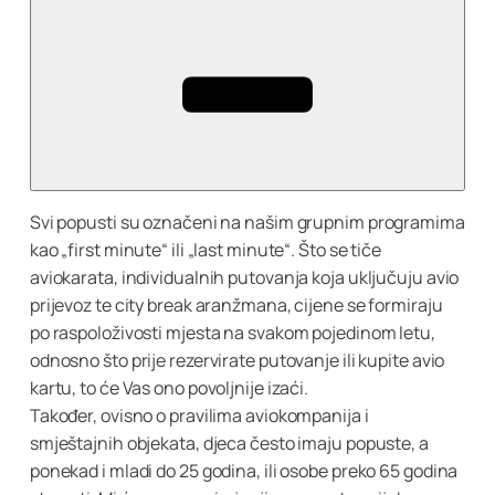
Svi popusti su označeni na našim grupnim programima
kao „first minute“ ili „last minute“. Što se tiče
aviokarata, individualnih putovanja koja uključuju avio
prijevoz te city break aranžmana, cijene se formiraju
po raspoloživosti mjesta na svakom pojedinom letu,
odnosno što prije rezervirate putovanje ili kupite avio
kartu, to će Vas ono povoljnije izaći.
Također, ovisno o pravilima aviokompanija i
smještajnih objekata, djeca često imaju popuste, a
ponekad i mladi do 25 godina, ili osobe preko 65 godina