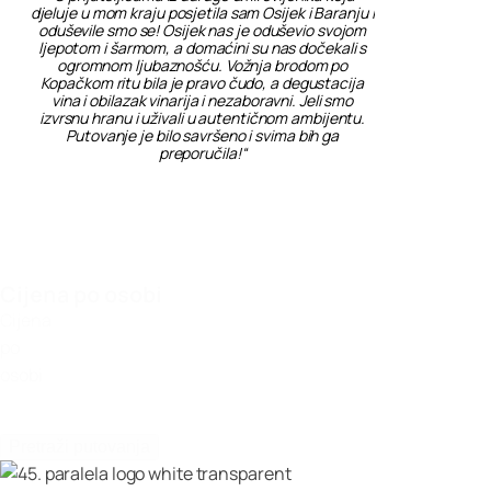
djeluje u mom kraju posjetila sam Osijek i Baranju i
oduševile smo se! Osijek nas je oduševio svojom
ljepotom i šarmom, a domaćini su nas dočekali s
ogromnom ljubaznošću. Vožnja brodom po
Kopačkom ritu bila je pravo čudo, a degustacija
vina i obilazak vinarija i nezaboravni. Jeli smo
izvrsnu hranu i uživali u autentičnom ambijentu.
Putovanje je bilo savršeno i svima bih ga
preporučila!“
Nemaš ideju gdje putovati?
Unesi budžet koji si možeš priuštiti za avanturu života, a ostalo prepusti
nama.
Cijena po osobi
Cijena
po
osobi
Pretraži putovanja