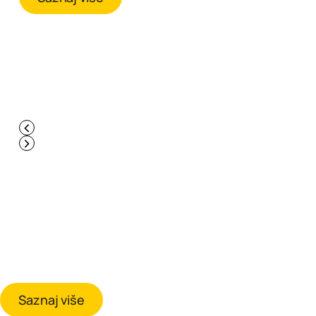
Sigurno putovanje uz paket
putnog osiguranja
Svim našim cijenjenim putnicima preporučujemo dobrovoljno
zdravstveno osiguranje za vrijeme boravka u inozemstvu u svrhu
osiguranja od posljedica bolesti i nezgoda/nesretnih slučajeva tijekom
putovanja, gubitka prtljage i/ili kašnjenja letova.
Saznaj više