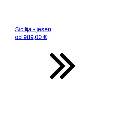
Sicilija - jesen
od
989
,00 €