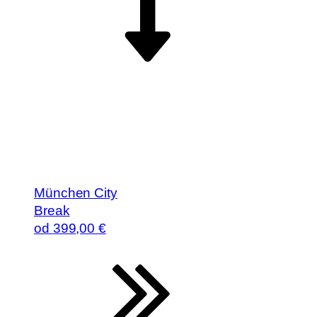
München City
Break
od
399
,00 €