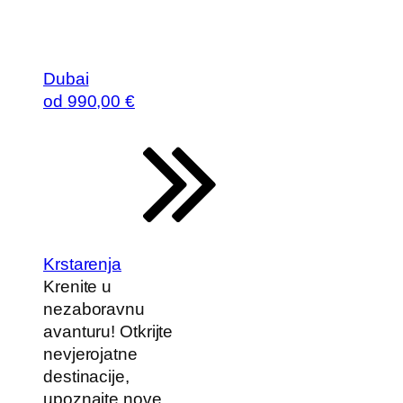
Dubai
od
990
,00 €
Krstarenja
Krenite u
nezaboravnu
avanturu! Otkrijte
nevjerojatne
destinacije,
upoznajte nove