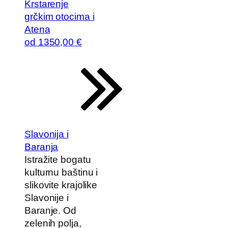
Krstarenje
grčkim otocima i
Atena
od
1350
,00 €
Slavonija i
Baranja
Istražite bogatu
kulturnu baštinu i
slikovite krajolike
Slavonije i
Baranje. Od
zelenih polja,