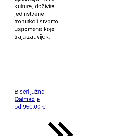
kulture, doživite
jedinstvene
trenutke i stvorite
uspomene koje
traju zauvijek.
Biseri južne
Dalmacije
od
950
,00 €