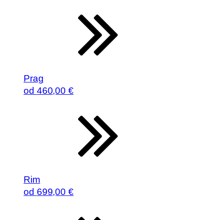
Prag
od
460
,00 €
Rim
od
699
,00 €