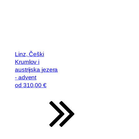
Linz, Češki
Krumlov i
austrijska jezera
- advent
od
310
,00 €