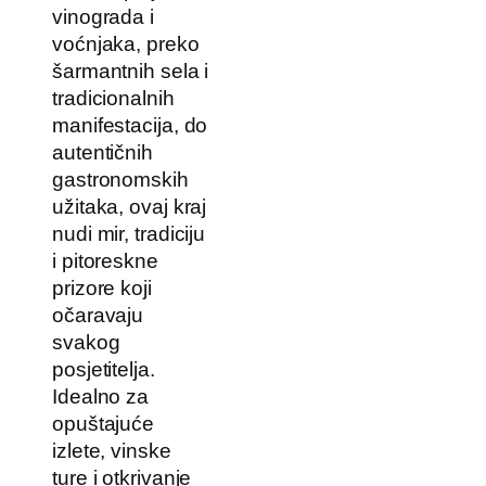
vinograda i
voćnjaka, preko
šarmantnih sela i
tradicionalnih
manifestacija, do
autentičnih
gastronomskih
užitaka, ovaj kraj
nudi mir, tradiciju
i pitoreskne
prizore koji
očaravaju
svakog
posjetitelja.
Idealno za
opuštajuće
izlete, vinske
ture i otkrivanje