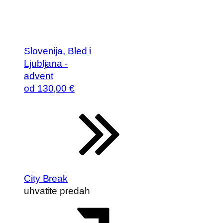
Slovenija, Bled i
Ljubljana -
advent
od
130
,00 €
City Break
uhvatite predah