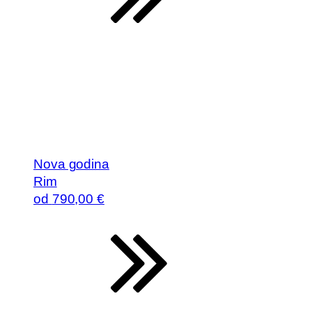
Nova godina
Rim
od
790
,00 €