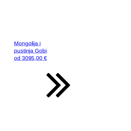
Mongolija i
pustinja Gobi
od
3095
,00 €