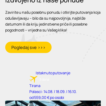
Zavirite u našu posebnu ponudu i otkrijte putovanja koja
oduševljavaju – bilo da su najpovoljnija, najbliže
datumom ili da kriju jedinstvene priče ili posebne
pogodnosti – vrijedna su Vašeg klika!
Pogledaj sve >>>
Istaknuto putovanje
3 dana
Tirana
Polasci: 14.08. | 18.09. | 16.10.
od 559,00 € po osobi