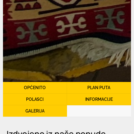
OPĆENITO
PLAN PUTA
POLASCI
INFORMACIJE
GALERIJA
Izdvojeno iz naše ponude