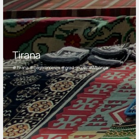
Tirana
#Tirana #Gastronomija #grad-muzej #Albanija